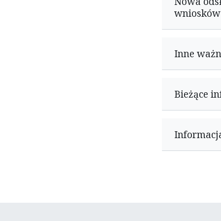
Nowa odsł
wniosków 
Inne waż
Bieżące i
Informacj