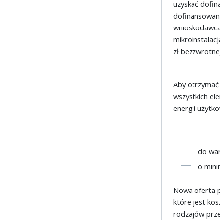
uzyskać dofin
dofinansowani
wnioskodawca
mikroinstalacj
zł bezzwrotnej
Aby otrzymać
wszystkich el
energii użytk
do war
o min
Nowa oferta 
które jest kos
rodzajów prze