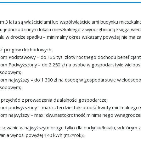
m 3 lata są właścicielami lub współwłaścicielami budynku mieszka
u jednorodzinnym lokalu mieszkalnego z wyodrębnioną księgą wiec
kalu w drodze spadku – minimalny okres wskazany powyżej nie ma z
ć progów dochodowych:
om Podstawowy – do 135 tys. złoty rocznego dochodu beneficjant
om Podwyższony – do 2 250 zł na osobę w gospodarstwie wieloos
osobowym;
om najwyższy – do 1 300 zł na osobę w gospodarstwie wieloosob
osobowym;
 przychód z prowadzenia działalności gospodarczej:
om podwyższony – max czterdziestokrotność kwoty minimalnego w
om najwyższy – max dwunastokrotność minimalnego wynagrodzeni
nsowanie w najwyższym progu tylko dla budynku/lokalu, w którym
ania wynosi powyżej 140 kWh (m2*rok);