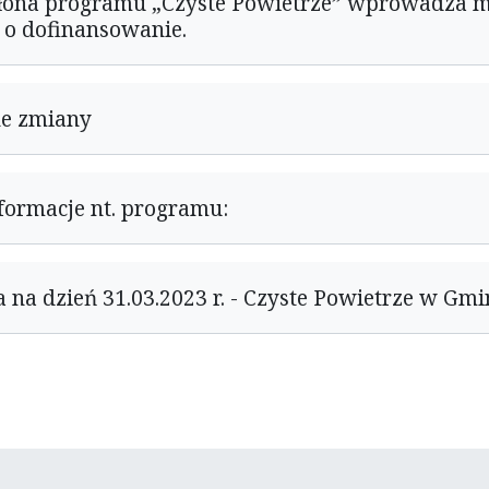
ona programu „Czyste Powietrze” wprowadza m
o dofinansowanie.
ne zmiany
nformacje nt. programu:
a na dzień 31.03.2023 r. - Czyste Powietrze w Gm