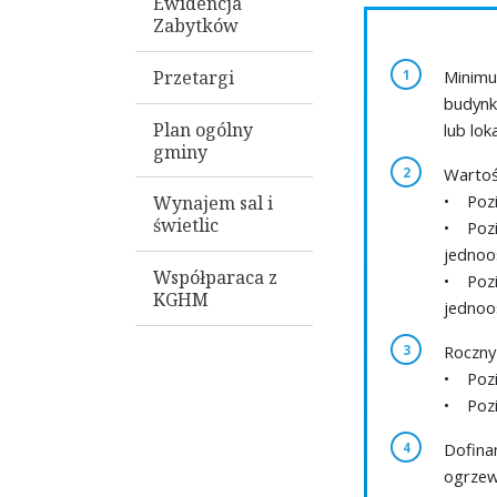
Ewidencja
Zabytków
Minimu
Przetargi
budynk
Plan ogólny
lub lo
gminy
Wartoś
• Pozi
Wynajem sal i
świetlic
• Pozi
jedno
Współparaca z
• Pozi
KGHM
jedno
Roczny
• Pozi
• Pozi
Dofina
ogrzew