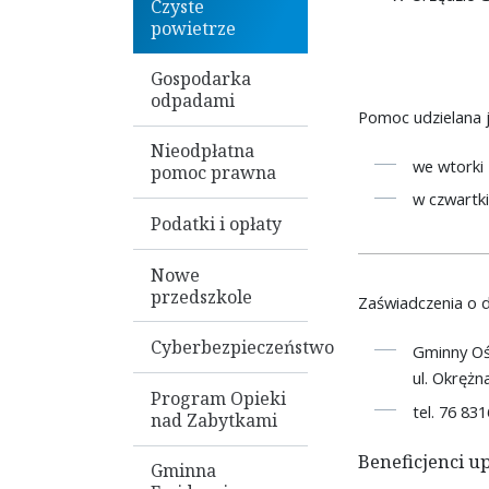
Czyste
powietrze
Gospodarka
odpadami
Pomoc udzielana j
Nieodpłatna
we wtorki 
pomoc prawna
w czwartki
Podatki i opłaty
Nowe
przedszkole
Zaświadczenia o 
Cyberbezpieczeństwo
Gminny Oś
ul. Okręż
Program Opieki
tel. 76 83
nad Zabytkami
Beneficjenci u
Gminna