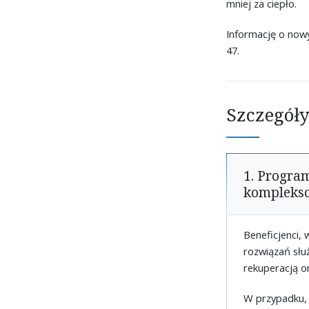
mniej za ciepło.
Informację o now
47.
Szczegóły
1. Progr
komplekso
Beneficjenci,
rozwiązań słu
rekuperacją o
W przypadku,