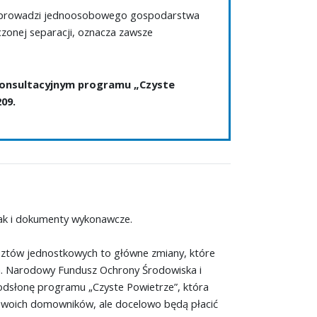
ie prowadzi jednoosobowego gospodarstwa
onej separacji, oznacza zawsze
konsultacyjnym programu „Czyste
09.
jak i dokumenty wykonawcze.
sztów jednostkowych to główne zmiany, które
ła. Narodowy Fundusz Ochrony Środowiska i
odsłonę programu „Czyste Powietrze”, która
 swoich domowników, ale docelowo będą płacić