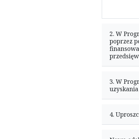
2. W Prog
poprzez p
finansowa
przedsięw
3. W Prog
uzyskania
4. Uproszc