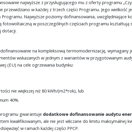
ansowanie najwyższe z przysługującego mu z oferty programu „Cz
e przewidziano w każdej z trzech części Programu. Jego wielkość je
 Programu. Najwyższe poziomy dofinansowania, uwzględniające 
ą fotowoltaiczną w poszczególnych częściach programu kształtują się 
 dotacji.
 dofinansowanie na kompleksową termomodernizację, wymagany je
ementów wskazanych w jednym z wariantów w przygotowanym audyci
owej (EU) na cele ogrzewania budynku:
tości nie większej niż 80 kWh/(m2*rok), lub
imum 40%.
programu gwarantuje
dodatkowe dofinansowanie audytu energ
ztem kwalifikowanym, ale nie jest wliczane do limitu maksymalnej k
dsięwzięć w ramach każdej części PPCP.