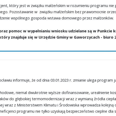
cjent, który jest w związku małżeńskim w rozumieniu programu n
go. Pozostawanie w związku małżeńskim bez prawomocnie orzecz
zenie wspólnego gospoda wstawa domowego przez małżonków.
 oraz pomoc w wypełnianiu wniosku udzielane są w Punkcie 
który znajduje się w Urzędzie Gminy w Gaworzycach - biuro 2
awiu informuje, że od dnia 03.01.2023 r. zmianie ulega program 
hodowe, niemal dwukrotnie wyższe dofinansowanie, urealnienie ko
laków do głębokiej termomodernizacji wraz z wymianą źródła ciep
j wraz z Ministerstwem Klimatu i Środowiska wprowadza kolejną 
eficjenci programu nie tylko uzyskają bezpieczeństwo cieplne dla