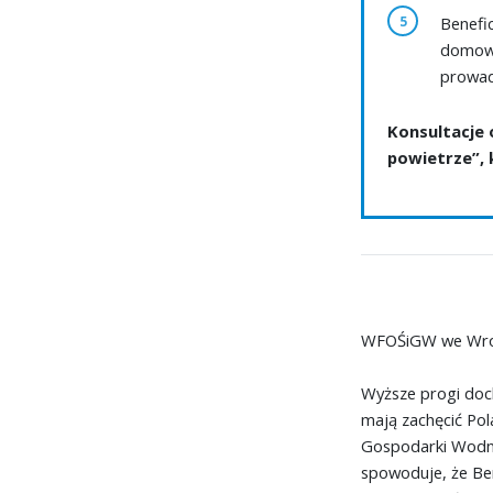
Benefi
domowe
prowad
Konsultacje
powietrze”, 
WFOŚiGW we Wrocł
Wyższe progi doc
mają zachęcić Po
Gospodarki Wodne
spowoduje, że Ben