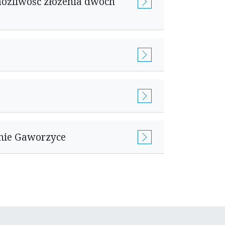
ożliwość złożenia dwóch
inie Gaworzyce