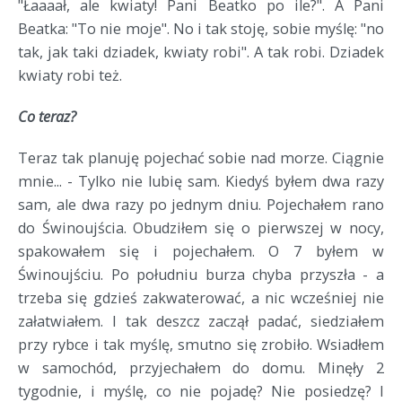
"Łaaaał, ale kwiaty! Pani Beatko po ile?". A Pani
Beatka: "To nie moje". No i tak stoję, sobie myślę: "no
tak, jak taki dziadek, kwiaty robi". A tak robi. Dziadek
kwiaty robi też.
Co teraz?
Teraz tak planuję pojechać sobie nad morze. Ciągnie
mnie... - Tylko nie lubię sam. Kiedyś byłem dwa razy
sam, ale dwa razy po jednym dniu. Pojechałem rano
do Świnoujścia. Obudziłem się o pierwszej w nocy,
spakowałem się i pojechałem. O 7 byłem w
Świnoujściu. Po południu burza chyba przyszła - a
trzeba się gdzieś zakwaterować, a nic wcześniej nie
załatwiałem. I tak deszcz zaczął padać, siedziałem
przy rybce i tak myślę, smutno się zrobiło. Wsiadłem
w samochód, przyjechałem do domu. Minęły 2
tygodnie, i myślę, co nie pojadę? Nie posiedzę? I