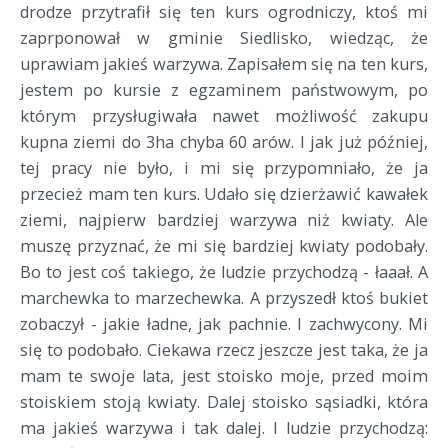
drodze przytrafił się ten kurs ogrodniczy, ktoś mi
zaprponował w gminie Siedlisko, wiedząc, że
uprawiam jakieś warzywa. Zapisałem się na ten kurs,
jestem po kursie z egzaminem państwowym, po
którym przysługiwała nawet możliwość zakupu
kupna ziemi do 3ha chyba 60 arów. I jak już później,
tej pracy nie było, i mi się przypomniało, że ja
przecież mam ten kurs. Udało się dzierżawić kawałek
ziemi, najpierw bardziej warzywa niż kwiaty. Ale
muszę przyznać, że mi się bardziej kwiaty podobały.
Bo to jest coś takiego, że ludzie przychodzą - łaaał. A
marchewka to marzechewka. A przyszedł ktoś bukiet
zobaczył - jakie ładne, jak pachnie. I zachwycony. Mi
się to podobało. Ciekawa rzecz jeszcze jest taka, że ja
mam te swoje lata, jest stoisko moje, przed moim
stoiskiem stoją kwiaty. Dalej stoisko sąsiadki, która
ma jakieś warzywa i tak dalej. I ludzie przychodzą: