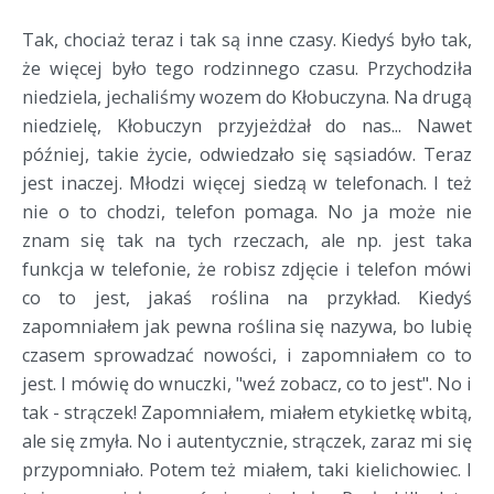
Tak, chociaż teraz i tak są inne czasy. Kiedyś było tak,
że więcej było tego rodzinnego czasu. Przychodziła
niedziela, jechaliśmy wozem do Kłobuczyna. Na drugą
niedzielę, Kłobuczyn przyjeżdżał do nas... Nawet
później, takie życie, odwiedzało się sąsiadów. Teraz
jest inaczej. Młodzi więcej siedzą w telefonach. I też
nie o to chodzi, telefon pomaga. No ja może nie
znam się tak na tych rzeczach, ale np. jest taka
funkcja w telefonie, że robisz zdjęcie i telefon mówi
co to jest, jakaś roślina na przykład. Kiedyś
zapomniałem jak pewna roślina się nazywa, bo lubię
czasem sprowadzać nowości, i zapomniałem co to
jest. I mówię do wnuczki, "weź zobacz, co to jest". No i
tak - strączek! Zapomniałem, miałem etykietkę wbitą,
ale się zmyła. No i autentycznie, strączek, zaraz mi się
przypomniało. Potem też miałem, taki kielichowiec. I