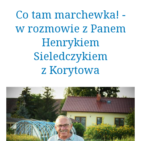
Co tam marchewka! -
w rozmowie z Panem
Henrykiem
Sieledczykiem
z Korytowa