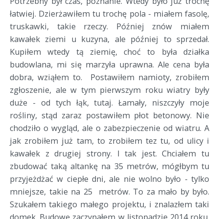
Potrzebny był czas, poznanie. Wtedy było już trochę
łatwiej. Dzierżawiłem tu trochę pola - miałem fasolę,
truskawki, takie rzeczy. Później znów miałem
kawałek ziemi u kuzyna, ale później to sprzedał.
Kupiłem wtedy tą ziemię, choć to była działka
budowlana, mi się marzyła uprawna. Ale cena była
dobra, wziąłem to. Postawiłem namioty, zrobiłem
zgłoszenie, ale w tym pierwszym roku wiatry były
duże - od tych łąk, tutaj. Łamały, niszczyły moje
rośliny, stąd zaraz postawiłem płot betonowy. Nie
chodziło o wygląd, ale o zabezpieczenie od wiatru. A
jak zrobiłem już tam, to zrobiłem tez tu, od ulicy i
kawałek z drugiej strony. I tak jest. Chciałem tu
zbudować taką altankę na 35 metrów, mógłbym tu
przyjeżdżać w ciepłe dni, ale nie wolno było - tylko
mniejsze, takie na 25 metrów. To za mało by było.
Szukałem takiego małego projektu, i znalazłem taki
domek. Budowę zaczynałem w listopadzie 2014 roku.