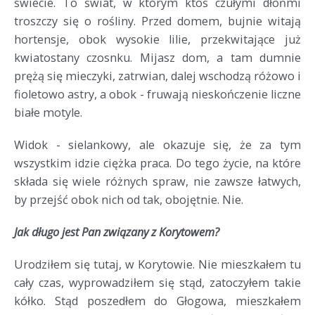
świecie. To świat, w którym ktoś czułymi dłońmi
troszczy się o rośliny. Przed domem, bujnie witają
hortensje, obok wysokie lilie, przekwitające już
kwiatostany czosnku. Mijasz dom, a tam dumnie
prężą się mieczyki, zatrwian, dalej wschodzą różowo i
fioletowo astry, a obok - fruwają nieskończenie liczne
białe motyle.
Widok - sielankowy, ale okazuje się, że za tym
wszystkim idzie ciężka praca. Do tego życie, na które
składa się wiele różnych spraw, nie zawsze łatwych,
by przejść obok nich od tak, obojętnie. Nie.
Jak długo jest Pan związany z Korytowem?
Urodziłem się tutaj, w Korytowie. Nie mieszkałem tu
cały czas, wyprowadziłem się stąd, zatoczyłem takie
kółko. Stąd poszedłem do Głogowa, mieszkałem