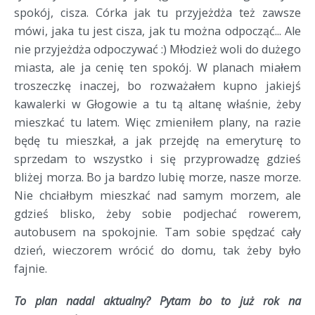
spokój, cisza. Córka jak tu przyjeżdża też zawsze
mówi, jaka tu jest cisza, jak tu można odpocząć... Ale
nie przyjeżdża odpoczywać :) Młodzież woli do dużego
miasta, ale ja cenię ten spokój. W planach miałem
troszeczkę inaczej, bo rozważałem kupno jakiejś
kawalerki w Głogowie a tu tą altanę właśnie, żeby
mieszkać tu latem. Więc zmieniłem plany, na razie
będę tu mieszkał, a jak przejdę na emeryturę to
sprzedam to wszystko i się przyprowadzę gdzieś
bliżej morza. Bo ja bardzo lubię morze, nasze morze.
Nie chciałbym mieszkać nad samym morzem, ale
gdzieś blisko, żeby sobie podjechać rowerem,
autobusem na spokojnie. Tam sobie spędzać cały
dzień, wieczorem wrócić do domu, tak żeby było
fajnie.
To plan nadal aktualny? Pytam bo to już rok na