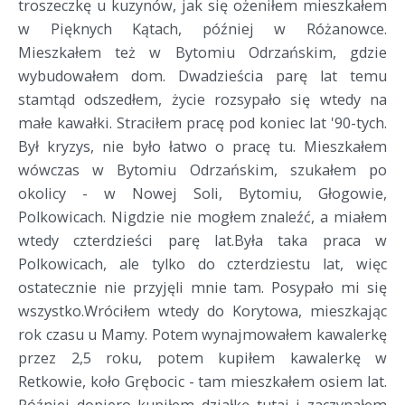
troszeczkę u kuzynów, jak się ożeniłem mieszkałem
w Pięknych Kątach, później w Różanowce.
Mieszkałem też w Bytomiu Odrzańskim, gdzie
wybudowałem dom. Dwadzieścia parę lat temu
stamtąd odszedłem, życie rozsypało się wtedy na
małe kawałki. Straciłem pracę pod koniec lat '90-tych.
Był kryzys, nie było łatwo o pracę tu. Mieszkałem
wówczas w Bytomiu Odrzańskim, szukałem po
okolicy - w Nowej Soli, Bytomiu, Głogowie,
Polkowicach. Nigdzie nie mogłem znaleźć, a miałem
wtedy czterdzieści parę lat.Była taka praca w
Polkowicach, ale tylko do czterdziestu lat, więc
ostatecznie nie przyjęli mnie tam. Posypało mi się
wszystko.Wróciłem wtedy do Korytowa, mieszkając
rok czasu u Mamy. Potem wynajmowałem kawalerkę
przez 2,5 roku, potem kupiłem kawalerkę w
Retkowie, koło Grębocic - tam mieszkałem osiem lat.
Później dopiero kupiłem działkę tutaj i zaczynałem