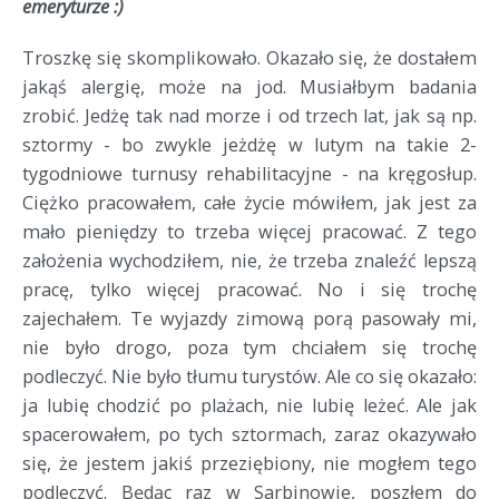
emeryturze :)
Troszkę się skomplikowało. Okazało się, że dostałem
jakąś alergię, może na jod. Musiałbym badania
zrobić. Jedżę tak nad morze i od trzech lat, jak są np.
sztormy - bo zwykle jeżdżę w lutym na takie 2-
tygodniowe turnusy rehabilitacyjne - na kręgosłup.
Ciężko pracowałem, całe życie mówiłem, jak jest za
mało pieniędzy to trzeba więcej pracować. Z tego
założenia wychodziłem, nie, że trzeba znaleźć lepszą
pracę, tylko więcej pracować. No i się trochę
zajechałem. Te wyjazdy zimową porą pasowały mi,
nie było drogo, poza tym chciałem się trochę
podleczyć. Nie było tłumu turystów. Ale co się okazało:
ja lubię chodzić po plażach, nie lubię leżeć. Ale jak
spacerowałem, po tych sztormach, zaraz okazywało
się, że jestem jakiś przeziębiony, nie mogłem tego
podleczyć. Będąc raz w Sarbinowie, poszłem do