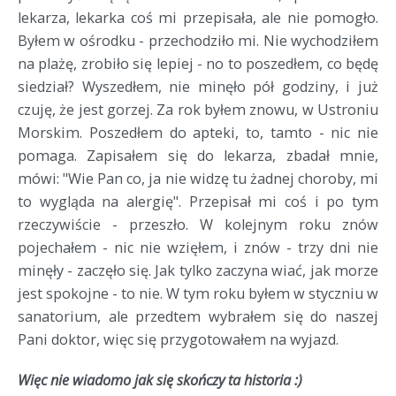
lekarza, lekarka coś mi przepisała, ale nie pomogło.
Byłem w ośrodku - przechodziło mi. Nie wychodziłem
na plażę, zrobiło się lepiej - no to poszedłem, co będę
siedział? Wyszedłem, nie minęło pół godziny, i już
czuję, że jest gorzej. Za rok byłem znowu, w Ustroniu
Morskim. Poszedłem do apteki, to, tamto - nic nie
pomaga. Zapisałem się do lekarza, zbadał mnie,
mówi: "Wie Pan co, ja nie widzę tu żadnej choroby, mi
to wygląda na alergię". Przepisał mi coś i po tym
rzeczywiście - przeszło. W kolejnym roku znów
pojechałem - nic nie wzięłem, i znów - trzy dni nie
minęły - zaczęło się. Jak tylko zaczyna wiać, jak morze
jest spokojne - to nie. W tym roku byłem w styczniu w
sanatorium, ale przedtem wybrałem się do naszej
Pani doktor, więc się przygotowałem na wyjazd.
Więc nie wiadomo jak się skończy ta historia :)