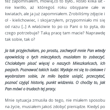
też zapomniałem, mówię,co to było... Rosło kilka lat -
nie kwitło, aż któregoś roku obsypane całe w
kwiatach, ale ja już zapomniałem. Zrobiliśmy zdjęcie i
o! - kielichowiec, i skojarzyłem, przypomniało mi się
od razu [...] A właściwie to po co Pani o to pyta, do
czego potrzebuje? Taką pracę tam macie? Naprawdę
tak sobie, tak o?
Ja tak przyjechałam, po prostu, zachwycił mnie Pan wtedy
opowieścią o tych mieczykach, musiałam to zobaczyć.
Chciałabym pisać więcej o naszych Mieszkańcach, ich
pasjach. Poznawać takich ludzi. Wydaje mi się to ciekawe i
wyobrażam sobie, że miło będzie usiąść, przeczytać,
poznać czyjąś historię, punkt widzenia. O choćby to, jak
Pan mówi o trudach tej pracy.
Mnie sytuacja zmusiła do tego, nie miałem sposobu
na życie, musiałem jakoś zdobyć pieniądze. Kiedyś po