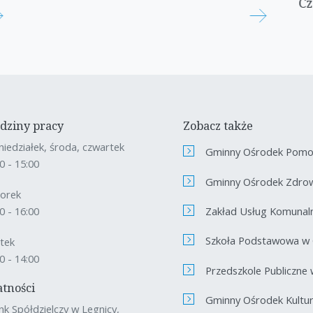
Cz
dziny pracy
Zobacz także
niedziałek, środa, czwartek
Gminny Ośrodek Pomoc
0 - 15:00
Gminny Ośrodek Zdro
orek
Zakład Usług Komunal
0 - 16:00
Szkoła Podstawowa w
ątek
0 - 14:00
Przedszkole Publiczne
atności
Gminny Ośrodek Kultury
nk Spółdzielczy w Legnicy,