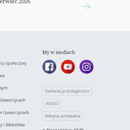
erwiec 2026
Babski Co
My w mediach
y Społecznej
wia
nych
Deklaracja dostępności
 Gaworzycach
RODO
 w Gaworzycach
Witryna archiwalna
 i Biblioteka
e-Doręczenia: AE:PL-