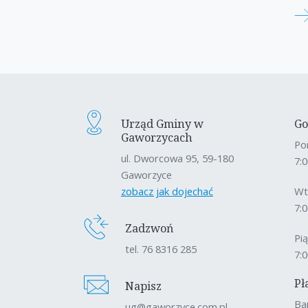
Urząd Gminy w
Go
Gaworzycach
Po
ul. Dworcowa 95, 59-180
7:0
Gaworzyce
zobacz jak dojechać
Wt
7:0
Zadzwoń
Pi
tel. 76 8316 285
7:0
Pł
Napisz
Ba
ug@gaworzyce.com.pl