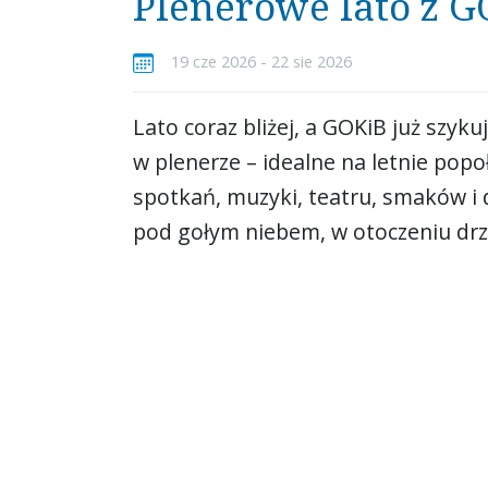
Plenerowe lato z 
19 cze 2026
- 22 sie 2026
Lato coraz bliżej, a GOKiB już szyku
w plenerze – idealne na letnie pop
spotkań, muzyki, teatru, smaków i
pod gołym niebem, w otoczeniu dr