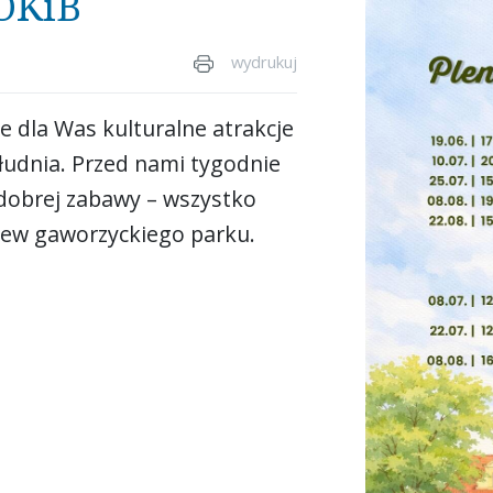
GOKiB
wydrukuj
je dla Was kulturalne atrakcje
ołudnia. Przed nami tygodnie
 dobrej zabawy – wszystko
zew gaworzyckiego parku.