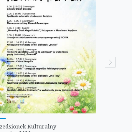
next
zedsionek Kulturalny -
Mundurow