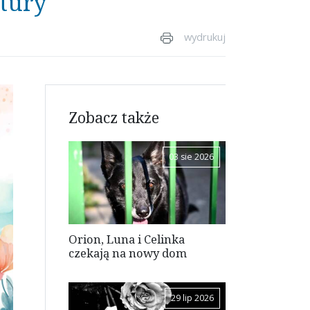
ltury
wydrukuj
Zobacz także
03 sie 2026
Orion, Luna i Celinka
czekają na nowy dom
29 lip 2026