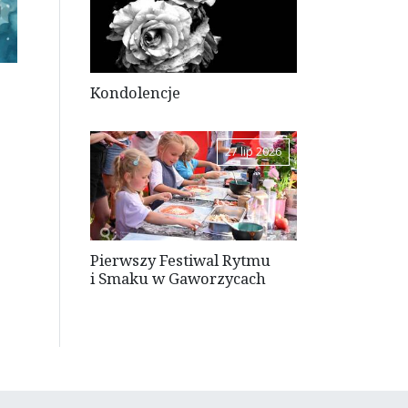
Kondolencje
27 lip 2026
Pierwszy Festiwal Rytmu
i Smaku w Gaworzycach