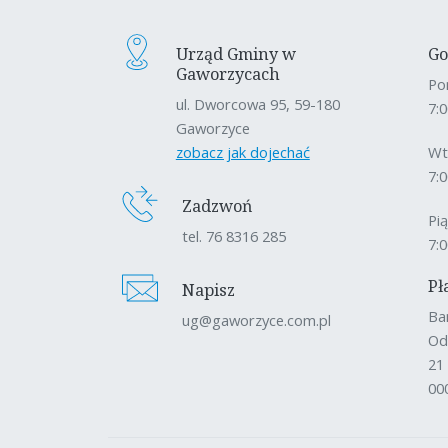
Urząd Gminy w
Go
Gaworzycach
Po
ul. Dworcowa 95, 59-180
7:0
Gaworzyce
zobacz jak dojechać
Wt
7:0
Zadzwoń
Pi
tel. 76 8316 285
7:0
Pł
Napisz
Ba
ug@gaworzyce.com.pl
Od
21
00