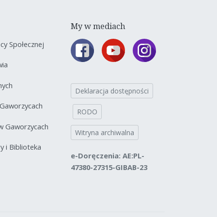
My w mediach
y Społecznej
wia
nych
Deklaracja dostępności
 Gaworzycach
RODO
 w Gaworzycach
Witryna archiwalna
 i Biblioteka
e-Doręczenia: AE:PL-
47380-27315-GIBAB-23