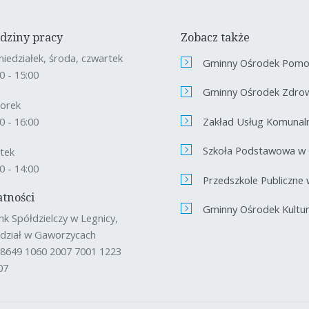
dziny pracy
Zobacz także
niedziałek, środa, czwartek
Gminny Ośrodek Pomoc
0 - 15:00
Gminny Ośrodek Zdro
orek
Zakład Usług Komunal
0 - 16:00
Szkoła Podstawowa w
ątek
0 - 14:00
Przedszkole Publiczne
atności
Gminny Ośrodek Kultury
nk Spółdzielczy w Legnicy,
dział w Gaworzycach
 8649 1060 2007 7001 1223
07