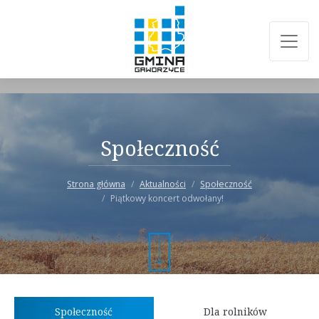
Społeczność
Strona główna
Aktualności
Społeczność
Piątkowy koncert odwołany!
Społeczność
Dla rolników