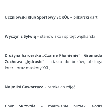
Uczniowski Klub Sportowy SOKÓŁ
 – piłkarski dart
Wyczyn z Sylwią
 – stanowisko i sprzęt wędkarski
Drużyna harcerska „Czarne Płomienie”
 i 
Gromada 
Zuchowa „Jędrusie”
 – ciasto do boxów, obsługa 
loterii oraz maskoty XXL,
Najmilsi Gaworzyce
 – ramka do zdjęć
Chór Skrzydła
 – malowanie buziek, słodki 