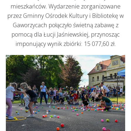
mieszkańców. Wydarzenie zorganizowane
przez Gminny Ośrodek Kultury i Bibliotekę w
Gaworzycach połączyło świetną zabawę z
pomocą dla Łucji Jaśniewskiej, przynosząc
imponujący wynik zbiórki: 15 077,60 zł.