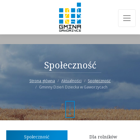
Społeczność
Strona główna
Aktualności
Społeczność
Gminny Dzień Dziecka w Gaworzycach
Społeczność
Dla rolników