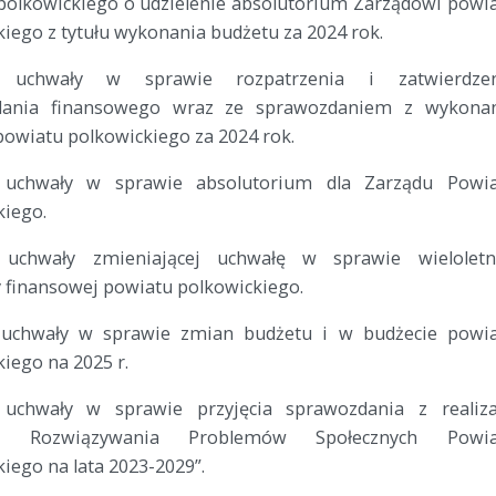
polkowickiego o udzielenie absolutorium Zarządowi powi
iego z tytułu wykonania budżetu za 2024 rok.
e uchwały w sprawie rozpatrzenia i zatwierdzen
dania finansowego wraz ze sprawozdaniem z wykona
powiatu polkowickiego za 2024 rok.
e uchwały w sprawie absolutorium dla Zarządu Powi
kiego.
 uchwały zmieniającej uchwałę w sprawie wieloletn
 finansowej powiatu polkowickiego.
 uchwały w sprawie zmian budżetu i w budżecie powi
iego na 2025 r.
 uchwały w sprawie przyjęcia sprawozdania z realiza
gii Rozwiązywania Problemów Społecznych Powia
iego na lata 2023-2029”.