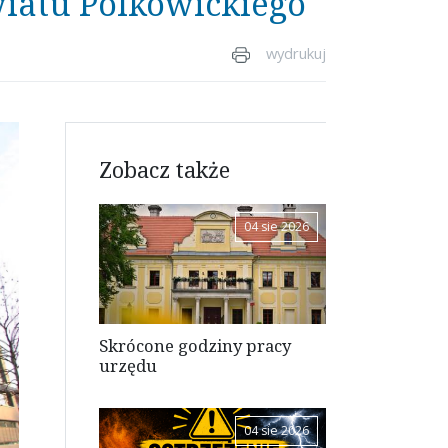
wiatu Polkowickiego
wydrukuj
Zobacz także
04 sie 2026
Skrócone godziny pracy
urzędu
04 sie 2026