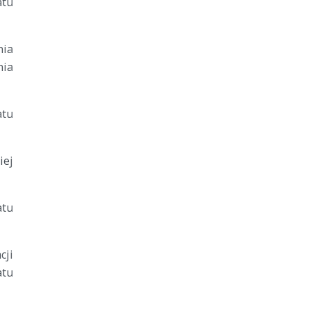
atu
ia
nia
atu
iej
atu
cji
tu