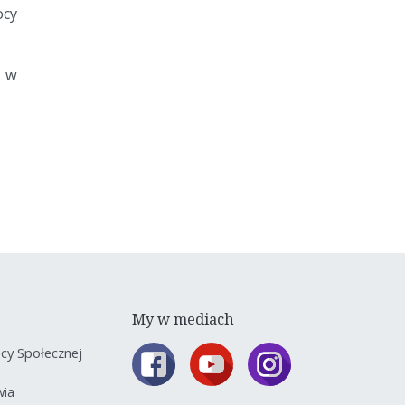
cy
y w
My w mediach
y Społecznej
wia