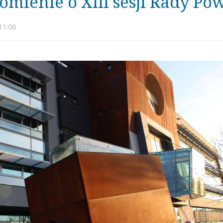
mienie o XIII sesji Rady Po
11:06