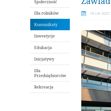
Zawiado
Społeczność
Dla rolników
16 cze 2025 
Komunikaty
Inwestycje
Edukacja
Inicjatywy
Dla
Przedsiębiorców
Rekreacja