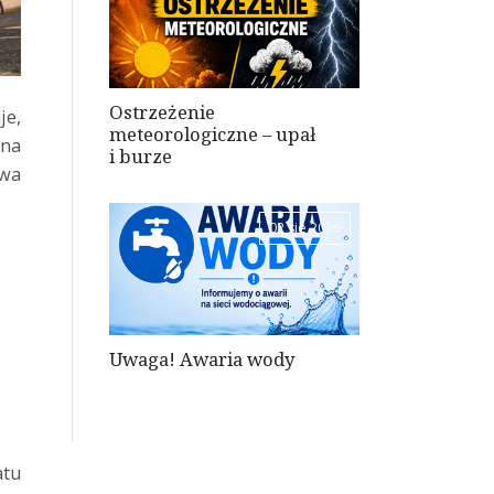
Ostrzeżenie
je,
meteorologiczne – upał
 na
i burze
twa
02 sie 2026
Uwaga! Awaria wody
atu