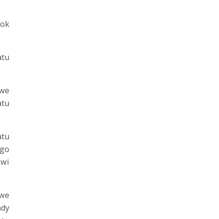
rok
atu
 we
atu
tu
ego
owi
 we
ady