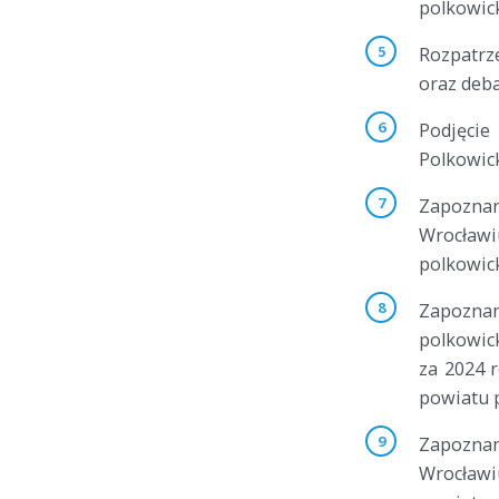
polkowic
Rozpatrz
oraz deba
Podjęcie
Polkowic
Zapozna
Wrocławi
polkowic
Zapozna
polkowic
za 2024 
powiatu 
Zapozna
Wrocławi