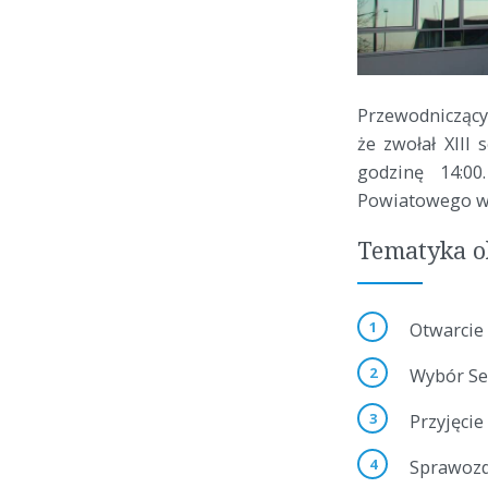
Przewodnicząc
że zwołał XIII
godzinę 14:00
Powiatowego w
Tematyka o
Otwarcie 
Wybór Sek
Przyjęcie
Sprawoz