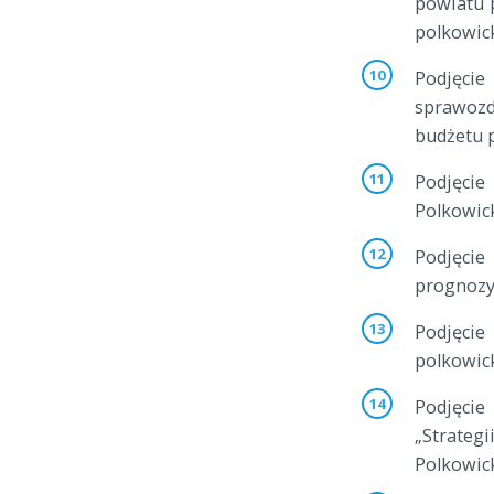
powiatu 
polkowick
Podjęci
sprawoz
budżetu 
Podjęci
Polkowic
Podjęcie
prognozy
Podjęcie
polkowick
Podjęcie
„Strate
Polkowick