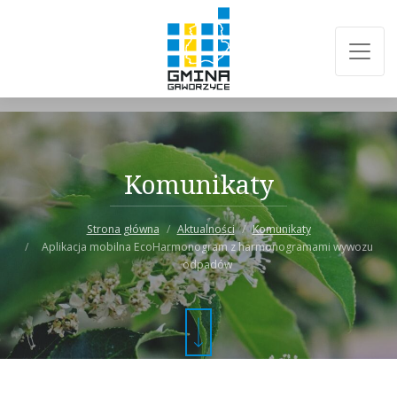
Komunikaty
Strona główna
Aktualności
Komunikaty
Aplikacja mobilna EcoHarmonogram z harmonogramami wywozu
odpadów