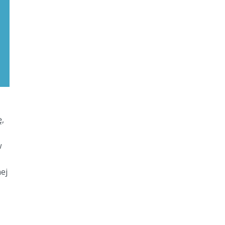
,
w
ej