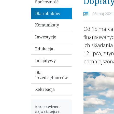
Dopłaty
Społeczność
Dla rolników
06 maj 2021 
Komunikaty
Od 15 marca 
finansowanych
Inwestycje
ich składania
Edukacja
12 lipca, z t
Inicjatywy
pomniejszona
Dla
Przedsiębiorców
Rekreacja
Koronawirus -
najważniejsze