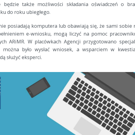
e będzie także możliwości składania oświadczeń o br
ku do roku ubiegłego.
 nie posiadają komputera lub obawiają się, że sami sobie 
ełnieniem e-wniosku, mogą liczyć na pomoc pracowni
ych ARiMR. W placówkach Agencji przygotowano specja
y można było wysłać wniosek, a wsparciem w kwesti
dą służyć eksperci.