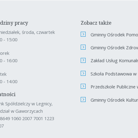
dziny pracy
Zobacz także
niedziałek, środa, czwartek
Gminny Ośrodek Pomoc
0 - 15:00
Gminny Ośrodek Zdro
orek
Zakład Usług Komunal
0 - 16:00
Szkoła Podstawowa w
ątek
0 - 14:00
Przedszkole Publiczne
atności
Gminny Ośrodek Kultury
nk Spółdzielczy w Legnicy,
dział w Gaworzycach
 8649 1060 2007 7001 1223
07