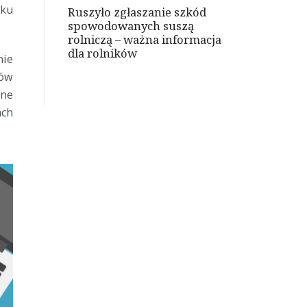
aku
Ruszyło zgłaszanie szkód
spowodowanych suszą
rolniczą – ważna informacja
dla rolników
nie
ków
lne
ach