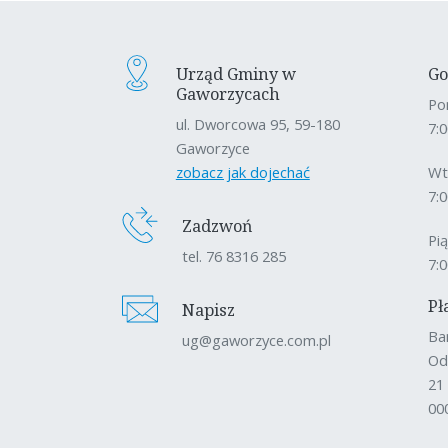
Urząd Gminy w
Go
Gaworzycach
Po
ul. Dworcowa 95, 59-180
7:0
Gaworzyce
zobacz jak dojechać
Wt
7:0
Zadzwoń
Pi
tel. 76 8316 285
7:0
Pł
Napisz
Ba
ug@gaworzyce.com.pl
Od
21
00