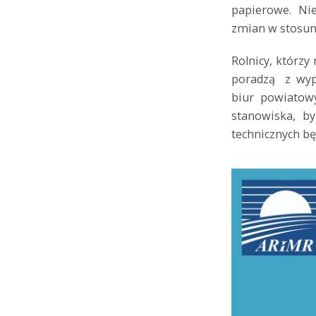
papierowe. Ni
zmian w stosun
Rolnicy, którzy
poradzą z wyp
biur powiatow
stanowiska, b
technicznych bę