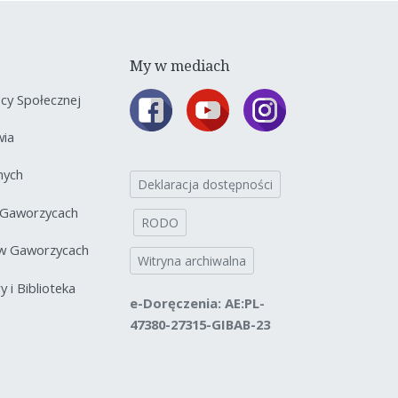
My w mediach
y Społecznej
wia
nych
Deklaracja dostępności
 Gaworzycach
RODO
 w Gaworzycach
Witryna archiwalna
 i Biblioteka
e-Doręczenia: AE:PL-
47380-27315-GIBAB-23