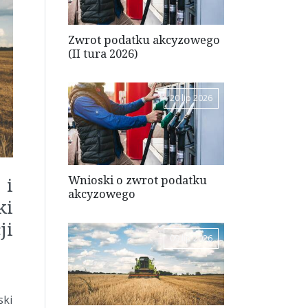
Zwrot podatku akcyzowego
(II tura 2026)
20 lip 2026
Wnioski o zwrot podatku
 i
akcyzowego
ki
ji
09 lip 2026
ski