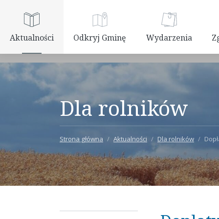
Aktualności
Odkryj Gminę
Wydarzenia
Z
Gaworzycki
Jarmark
Dla rolników
Społeczność
Blog
Komunikaty
Kupiecki
Zespół Górali
Wzgórza
Czadeckich
Strona główna
Aktualności
Dla rolników
Dopł
Inwestycje
Dalkowskie
Edukacja
Dawidenka
Bieżące
wydarzenia
Rekreacja