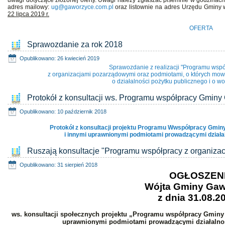
uwagi dotyczące złożonej oferty. Uwagi należy zgłaszać pisemnie w godzinac
adres mailowy:
ug@gaworzyce.com.pl
oraz listownie na adres Urzędu Gminy
22 lipca 2019 r.
OFERTA
Sprawozdanie za rok 2018
Opublikowano: 26 kwiecień 2019
Sprawozdanie z realizacji "Programu ws
z organizacjami pozarządowymi oraz podmiotami, o których mowa w
o działalności pożytku publicznego i o wo
Protokół z konsultacji ws. Programu współpracy Gmin
Opublikowano: 10 październik 2018
Protokół z konsultacji projektu Programu Wwspółpracy Gmi
i innymi uprawnionymi podmiotami prowadzącymi działa
Ruszają konsultacje "Programu współpracy z organiza
Opublikowano: 31 sierpień 2018
OGŁOSZEN
Wójta Gminy Ga
z dnia 31.08.20
ws. konsultacji społecznych projektu „Programu współpracy Gmin
uprawnionymi podmiotami prowadzącymi działalnoś