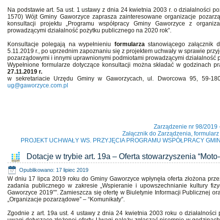
Na podstawie art. 5a ust. 1 ustawy z dnia 24 kwietnia 2003 r. o działalności po
1570) Wójt Gminy Gaworzyce zaprasza zainteresowane organizacje pozarzą
konsultacji projektu „Programu współpracy Gminy Gaworzyce z organiz
prowadzącymi działalność pożytku publicznego na 2020 rok”.
Konsultacje polegają na wypełnieniu
formularza
stanowiącego załącznik 
5.11.2019 r., po uprzednim zapoznaniu się z projektem uchwały w sprawie prz
pozarządowymi i innymi uprawnionymi podmiotami prowadzącymi działalność p
Wypełnione formularze dotyczące konsultacji można składać w godzinach 
27.11.2019 r.
w sekretariacie Urzędu Gminy w Gaworzycach, ul. Dworcowa 95, 59-180
ug@gaworzyce.com.pl
(-) Jacek Sz
Wójt Gminy Ga
Zarządzenie nr 98/2019 
Załącznik do Zarządzenia, formularz 
PROJEKT UCHWAŁY WS. PRZYJĘCIA PROGRAMU WSPÓŁPRACY GMI
Dotacje w trybie art. 19a – Oferta stowarzyszenia “Mot
Opublikowano: 17 lipiec 2019
W dniu 17 lipca 2019 roku do Gminy Gaworzyce wpłynęła oferta złożona p
zadania publicznego w zakresie „Wspieranie i upowszechnianie kultury fizyc
Gaworzyce 2019””. Zamieszcza się ofertę w Biuletynie Informacji Publicznej o
„Organizacje pozarządowe” – “Komunikaty”.
Zgodnie z art. 19a ust. 4 ustawy z dnia 24 kwietnia 2003 roku o działalności