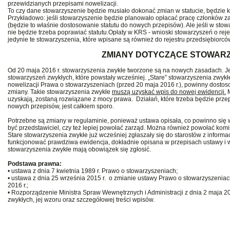
przewidzianych przepisami nowelizacji.
To czy dane stowarzyszenie będzie musiało dokonać zmian w statucie, będzie kw
Przykładowo: jeśli stowarzyszenie będzie planowało opłacać pracę członków z
(będzie to właśnie dostosowanie statutu do nowych przepisów). Ale jeśli w st
nie będzie trzeba poprawiać statutu.Opłaty w KRS - wnioski stowarzyszeń o rej
jedynie te stowarzyszenia, które wpisane są również do rejestru przedsiębiorcó
ZMIANY DOTYCZĄCE STOWAR
Od 20 maja 2016 r. stowarzyszenia zwykłe tworzone są na nowych zasadach. J
stowarzyszeń zwykłych, które powstały wcześniej. „Stare” stowarzyszenia zwykłe
nowelizacji Prawa o stowarzyszeniach (przed 20 maja 2016 r.), powinny dosto
zmiany. Takie stowarzyszenia zwykłe
muszą uzyskać wpis do nowej ewidencji.
M
uzyskają, zostaną rozwiązane z mocy prawa. Działań, które trzeba będzie prz
nowych przepisów, jest całkiem sporo.
Potrzebne są zmiany w regulaminie, ponieważ ustawa opisała, co powinno się 
być przedstawiciel, czy też lepiej powołać zarząd. Można również powołać komi
Stare stowarzyszenia zwykłe już wcześniej zgłaszały się do starostów z inform
funkcjonować prawdziwa ewidencja, dokładnie opisana w przepisach ustawy i w
stowarzyszenia zwykłe mają obowiązek się zgłosić.
Podstawa prawna:
• ustawa z dnia 7 kwietnia 1989 r. Prawo o stowarzyszeniach;
• ustawa z dnia 25 września 2015 r. o zmianie ustawy Prawo o stowarzyszenia
2016 r.;
• Rozporządzenie Ministra Spraw Wewnętrznych i Administracji z dnia 2 maja 2
zwykłych, jej wzoru oraz szczegółowej treści wpisów.