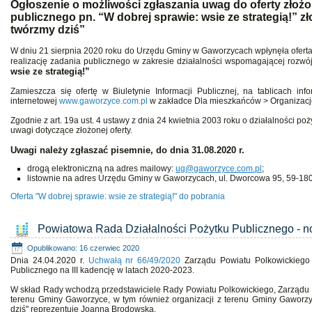
Ogłoszenie o możliwości zgłaszania uwag do oferty złożone
publicznego pn. “W dobrej sprawie: wsie ze strategią!” z
twórzmy dziś”
W dniu 21 sierpnia 2020 roku do Urzędu Gminy w Gaworzycach wpłynęła oferta 
realizację zadania publicznego w zakresie działalności wspomagającej rozwój
wsie ze strategią!”
Zamieszcza się ofertę w Biuletynie Informacji Publicznej, na tablicach 
internetowej
www.gaworzyce.com.pl
w zakładce Dla mieszkańców > Organizac
Zgodnie z art. 19a ust. 4 ustawy z dnia 24 kwietnia 2003 roku o działalności po
uwagi dotyczące złożonej oferty.
Uwagi należy zgłaszać pisemnie, do dnia 31.08.2020 r.
drogą elektroniczną na adres mailowy:
ug@gaworzyce.com.pl
;
listownie na adres Urzędu Gminy w Gaworzycach, ul. Dworcowa 95, 59-1
Oferta "W dobrej sprawie: wsie ze strategią!" do pobrania
Powiatowa Rada Działalności Pożytku Publicznego - 
Opublikowano: 16 czerwiec 2020
Dnia 24.04.2020 r.
Uchwałą nr 66/49/2020
Zarządu Powiatu Polkowickiego 
Publicznego na III kadencję w latach 2020-2023.
W skład Rady wchodzą przedstawiciele Rady Powiatu Polkowickiego, Zarządu P
terenu Gminy Gaworzyce, w tym również organizacji z terenu Gminy Gaworzy
dziś" reprezentuje Joanna Brodowska.