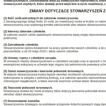
stowarzyszeniach. Dostosowania dotyczą stowarzyszeń rejestrowych, które
stowarzyszeń zwykłych, które działały przed wejściem w życie nowelizacji, cz
ZMIANY DOTYCZĄCE STOWARZYSZEŃ 
(1) Ilość osób potrzebnych do założenia stowarzyszenia.
Z obowiązującego dotąd limitu 15 osób, po nowelizacji osoby w liczbie co najmn
stowarzyszenia oraz wybierają komitet założycielski albo władze stowarzyszeni
(2) Interesy zbiorowe członków.
W zakresie swoich celów statutowych stowarzyszenia będą mogły reprezentow
publicznej.
(3) Zatrudnianie członków.
Stowarzyszenie opiera działalność na pracy społecznej swoich członków, a d
pracowników, a od 20 maja 2016 r. także swoich członków.
(4) Umowy i spory z członkiem zarządu.
W umowach między stowarzyszeniem a członkiem zarządu oraz w sporach z nim 
wewnętrznej wskazany w uchwale tego organu lub pełnomocnik powołany uchw
(5) Statut stowarzyszenia i tworzenie jednostek terenowych.
W statucie stowarzyszenia trzeba będzie określać możliwość otrzymywania pr
wykonywane w związku z pełnioną funkcją, a w zakresie sposobu reprezentowa
zobowiązań majątkowych, a także warunki ważności uchwał władz stowarzysze
(6) Tworzenie jednostek terenowych.
Nowelizacja dodała też nowe przepisy, które dotyczą tworzenia jednostek tere
określać statut stowarzyszenia.
(7) Dostosowanie statutów.
Stowarzyszenia działające na podstawie przepisów dotychczasowych mają dwa