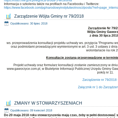
https://rodo.niw.gov.pl/legnica-sroda-5-wrzesnia
Informacja o szkoleniu także na profilach na Facebooku i Twitterze:
https://www.facebook.com/pg/narodowyinstytutwolnosci/posts/?ref=page_intern
Zarządzenie Wójta Gminy nr 79/2018
Opublikowano: 30 lipiec 2018
Zarządzenie Nr 79/
Wójta Gminy Gawor
z dnia 30 lipca 2018
ws. przeprowadzenia konsultacji projektu uchwały ws. przyjęcia "Programu
oraz podmiotami prowadzącymi wymienionymi w art. 3 ust. 3 ustawy z dnia 2
wolontariacie na rok 2
Konsultacje zostaną przeprowadzone w terminie o
Projekt uchwały oraz formularz konsultacji zostanie zamieszczony w dni
www.gaworzyce.com.pl, w Biuletynie Informacji Publicznej Urzędu Gminy Ga
pokój nr 11.
Zarządzenie nr 79/2018 
Załącznik nr 1 do Zarządzen
ZMIANY W STOWARZYSZENIACH
Opublikowano: 09 kwiecień 2018
Do 20 maja 2018 roku stowarzyszenia mają czas, żeby w pełni dostosować s