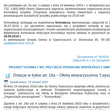
Na podstawie art. 5a ust. 1 ustawy z dnia 24 kwietnia 2003 r. o działalności po
732, 1365) Wójt Gminy Gaworzyce zaprasza zainteresowane organizacje pozar
konsultacji projektu „Programu współpracy Gminy Gaworzyce z organiz
prowadzącymi działalność pożytku publicznego na 2018 rok”.
Konsultacje polegają na wypełnieniu
formularza
stanowiącego załącznik nr 
30.07.2018 r., po uprzednim zapoznaniu się z projektem uchwały w sp
organizacjami pozarządowymi i innymi uprawnionymi podmiotami prowadzącymi 
Wypełnione formularze dotyczące konsultacji można składać w godzinach 
28.09.2018 r.
w sekretariacie Urzędu Gminy w Gaworzycach, ul. Dworcowa 95, 59-180
ug@gaworzyce.com.pl
Zarządzenie nr 79/2018 
Załącznik nr 1 do Zarządzen
PROJEKT UCHWAŁY WS. PRZYJĘCIA PROGRAMU WSPÓŁPRACY GMI
Dotacje w trybie art. 19a – Oferta stowarzyszenia “Lepsz
Opublikowano: 28 sierpień 2018
W dniu 24 sierpnia 2018 roku do Gminy Gaworzyce wpłynęła oferta złożona prz
zadania publicznego w zakresie Działalności wspomagającej rozwój w
energią!”. Zamieszcza się ofertę w Biuletynie Informacji Publicznej oraz
„Organizacje pozarządowe” – “Komunikaty”.
Zgodnie z art. 19a ust. 4 ustawy z dnia 24 kwietnia 2003 roku o działalności
uwagi dotyczące złożonej oferty.Uwagi należy zgłaszać pisemnie w godzinac