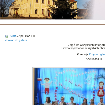
Start
» Apel klas I-III
Powróć do galerii
Zdjęć we wszystkich kategor
Liczba wyświetleń wszystkich obr
Przeboje
Często ogl
Apel klas I-III