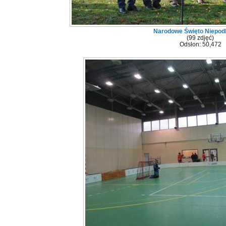
Narodowe Święto Niepodl
(99 zdjęć)
Odsłon: 50,472