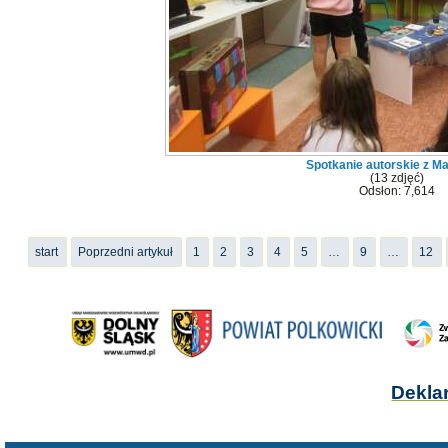
Spotkanie autorskie z Ma
(13 zdjęć)
Odsłon: 7,614
start
Poprzedni artykuł
1
2
3
4
5
…
9
…
12
Dekla