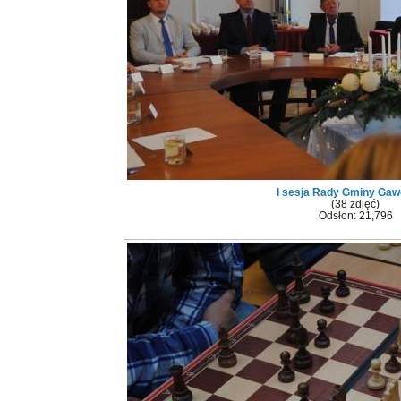
I sesja Rady Gminy Gaw
(38 zdjęć)
Odsłon: 21,796