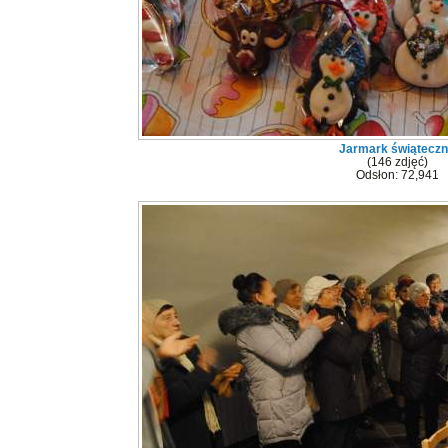
Jarmark świątecz
(146 zdjęć)
Odsłon: 72,941