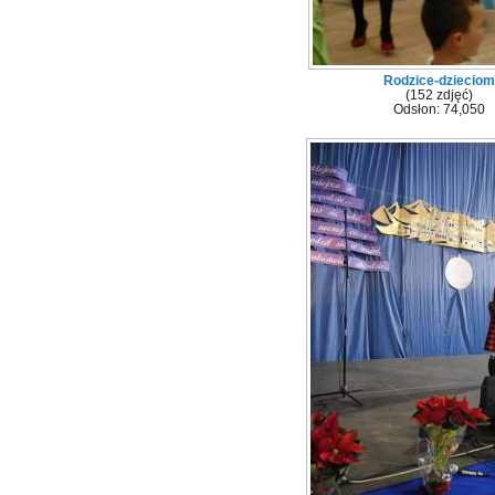
Rodzice-dzieciom
(152 zdjęć)
Odsłon: 74,050