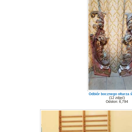
Odbiór bocznego ołtarza 
(12 zdjęć)
Odsłon: 6,794