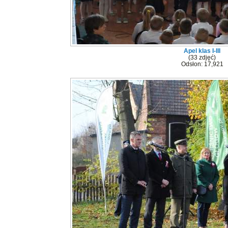
Apel klas I-III
(33 zdjęć)
Odsłon: 17,921