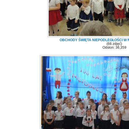
OBCHODY ŚWIĘTA NIEPODLEGŁOŚCI W
(66 zdjęć)
Odsłon: 36,359