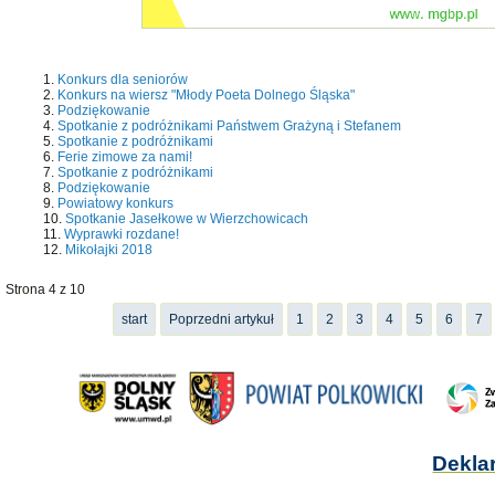
Konkurs dla seniorów
Konkurs na wiersz "Młody Poeta Dolnego Śląska"
Podziękowanie
Spotkanie z podróżnikami Państwem Grażyną i Stefanem
Spotkanie z podróżnikami
Ferie zimowe za nami!
Spotkanie z podróżnikami
Podziękowanie
Powiatowy konkurs
Spotkanie Jasełkowe w Wierzchowicach
Wyprawki rozdane!
Mikołajki 2018
Strona 4 z 10
start
Poprzedni artykuł
1
2
3
4
5
6
7
Dekla