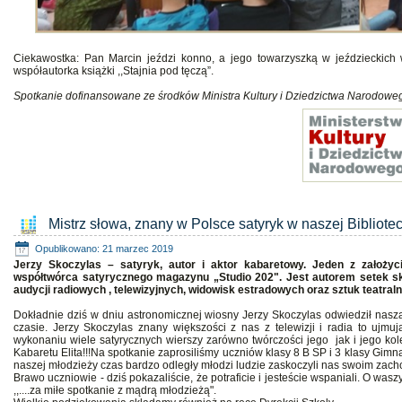
Ciekawostka: Pan Marcin jeździ konno, a jego towarzyszką w jeździeckich
współautorka książki ,,Stajnia pod tęczą”.
Spotkanie dofinansowane ze środków Ministra Kultury i Dziedzictwa Narodowe
Mistrz słowa, znany w Polsce satyryk w naszej Bibliote
Opublikowano: 21 marzec 2019
Jerzy Skoczylas – satyryk, autor i aktor kabaretowy. Jeden z założyc
współtwórca satyrycznego magazynu „Studio 202". Jest autorem setek sk
audycji radiowych , telewizyjnych, widowisk estradowych oraz sztuk teatral
Dokładnie dziś w dniu astronomicznej wiosny Jerzy Skoczylas odwiedził naszą 
czasie. Jerzy Skoczylas znany większości z nas z telewizji i radia to ujmu
wykonaniu wiele satyrycznych wierszy zarówno twórczości jego jak i jego kol
Kabaretu Elita!!!Na spotkanie zaprosiliśmy uczniów klasy 8 B SP i 3 klasy Gimn
naszej młodzieży czas bardzo odległy młodzi ludzie zaskoczyli nas swoim za
Brawo uczniowie - dziś pokazaliście, że potraficie i jesteście wspaniali. O w
,,....za miłe spotkanie z mądrą młodzieżą".