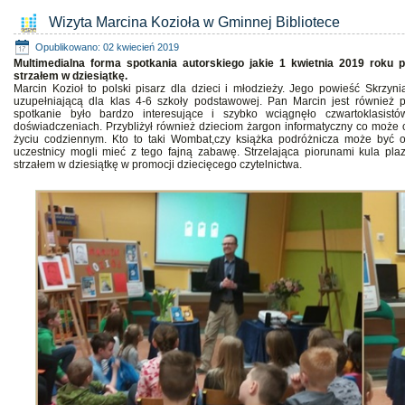
Wizyta Marcina Kozioła w Gminnej Bibliotece
Opublikowano: 02 kwiecień 2019
Multimedialna forma spotkania autorskiego jakie 1 kwietnia 2019 roku p
strzałem w dziesiątkę.
Marcin Kozioł to polski pisarz dla dzieci i młodzieży. Jego powieść Skrzyni
uzupełniającą dla klas 4-6 szkoły podstawowej. Pan Marcin jest również p
spotkanie było bardzo interesujące i szybko wciągnęło czwartoklasist
doświadczeniach. Przybliżył również dzieciom żargon informatyczny co może ok
życiu codziennym. Kto to taki Wombat,czy książka podróżnicza może być o
uczestnicy mogli mieć z tego fajną zabawę. Strzelająca piorunami kula pla
strzałem w dziesiątkę w promocji dziecięcego czytelnictwa.