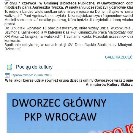
W dniu 7 czerwca w Gminnej Bibliotece Publicznej w Gaworzycach odbyło
młodzieży panią Agnieszką Tyszką. W spotkaniu uczestniczyli uczniowie klas
To jedno z bardzo wielu spotkań jakie miały miejsce na Dolnym Śląsku w ramac
walizkach”. Pani Agnieszka odczytała kilka najciekawszych fragmentów swoich
Musieli sami napisać notatkę prasową, która będzie dla czytelnika dobrą wiad
pisarki.
Do Biblioteki wpłynęło 15 prac plastycznych, które wzięły udział w konkursie ,,
Szymona Kalińskiego, a w kategorii klas 7-8 i Gimnazjum praca Małgorzaty Kon
XVI Akcji ,,Z książką na walizkach”. Trzymamy kciuki. Pozostali uczestnicy 
konkursie.
Spotkanie odbyło się w ramach akcji XVI Dolnośląskie Spotkania z Młodymi 
Dzieciom”.
GALERIA ZDJĘĆ
Pociąg do kultury
Opublikowano: 29 maj 2019
W tej akcji bierze udział również grupa dzieci z gminy Gaworzyce wraz z o
Animatorów Kultury Skiba z