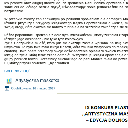
ich potędze oraz długiej drodze do ich spełnienia Pani Monika opowiadała b
sobie cel do którego będzie dążyć, uświadamiając sobie jednocześnie na s
bezpiecznie.
W przerwie między zaplanowanym po południu spotkaniem dla dorosłych Moni
również przybliżyła przygody książkowego Kajtka i opowiedziała o wielkiej mi
swojej drogi, która okazała się bardzo trudna ale na szczęście zakończyła się d
Późne popołudnie i spotkanie z dorosłymi mieszkańcami, którzy zechcieli z zap
różnych jego odsłonach - nie tylko tych kolorowych.
Życie i oczywiście miłość, która jak się okazuje została wpisana na listę Św
umysłowa. To była taka mała lekcja filozofii, która zmusiła wszystkich do reflek
chorobą. Jako ofiara przemocy swoje doświadczenia opisała w swoich książkac
lekcję od życia, którą teraz trzeba odrobić”. Wszystkie jej książki opowiadają 
grupy polskich rodzin. Uczestnicy słuchali tego co pani Monika miała do powi
Ci, którzy przyszli stwierdzili ,,było warto”!!
GALERIA ZDJĘĆ
Artystyczna maskotka
Opublikowano: 16 marzec 2017