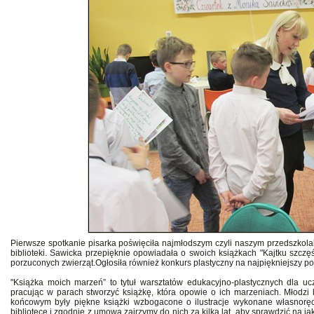
Pierwsze spotkanie pisarka poświęciła najmłodszym czyli naszym przedszkolak
biblioteki. Sawicka przepięknie opowiadała o swoich książkach "Kajtku szczę
porzuconych zwierząt.Ogłosiła również konkurs plastyczny na najpiękniejszy port
"Książka moich marzeń” to tytuł warsztatów edukacyjno-plastycznych dla u
pracując w parach stworzyć książkę, która opowie o ich marzeniach. Młodzi
końcowym były piękne książki wzbogacone o ilustracje wykonane własnoręc
bibliotece i zgodnie z umową zajrzymy do nich za kilka lat, aby sprawdzić na ja