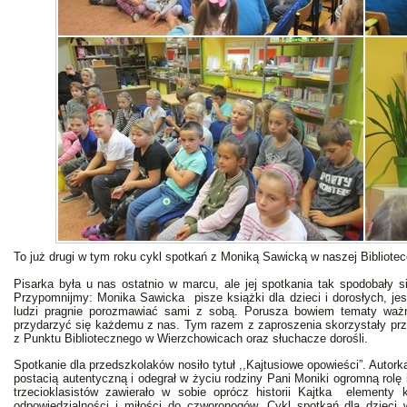
To już drugi w tym roku cykl spotkań z Moniką Sawicką w naszej Bibliotec
Pisarka była u nas ostatnio w marcu, ale jej spotkania tak spodobały
Przypomnijmy: Monika Sawicka pisze książki dla dzieci
i dorosłych, je
ludzi pragnie porozmawiać sami z sobą. Porusza bowiem tematy ważne
przydarzyć się każdemu z nas. Tym razem z zaproszenia skorzystały prze
z Punktu Bibliotecznego w Wierzchowicach oraz słuchacze dorośli.
Spotkanie dla przedszkolaków nosiło tytuł ,,Kajtusiowe opowieści”. Autorka
postacią autentyczną i odegrał w życiu rodziny Pani Moniki ogromną rolę 
trzecioklasistów zawierało w sobie oprócz historii Kajtka elementy
odpowiedzialności i miłości do czworonogów. Cykl spotkań dla dzieci