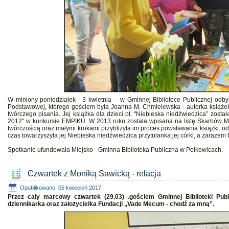
W miniony poniedziałek - 3 kwietnia - w Gminnej Bibliotece Publicznej odbyło
Podstawowej, którego gościem była Joanna M. Chmielewska - autorka książek 
twórczego pisania. Jej książka dla dzieci pt. "Niebieska niedźwiedzica” zost
2012" w konkursie EMPIKU. W 2013 roku została wpisana na listę Skarbów Mu
twórczością oraz małymi krokami przybliżyła im proces powstawania książki: o
czas towarzyszyła jej Niebieska niedźwiedzica przytulanka jej córki, a zarazem b
Spotkanie ufundowała Miejsko - Gminna Biblioteka Publiczna w Polkowicach.
Czwartek z Moniką Sawicką - relacja
Opublikowano: 05 kwiecień 2017
Przez cały marcowy czwartek (29.03) .gościem Gminnej Biblioteki Pub
dziennikarka oraz założycielka Fundacji ,,Vade Mecum - chodź za mną”.