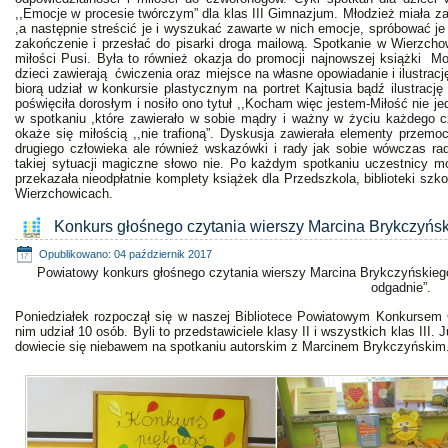
,,Emocje w procesie twórczym” dla klas III Gimnazjum. Młodzież miała z
,a następnie streścić je i wyszukać zawarte w nich emocje, spróbować j
zakończenie i przesłać do pisarki droga mailową. Spotkanie w Wierzchow
miłości Pusi. Była to również okazja do promocji najnowszej książki Mon
dzieci zawierają ćwiczenia oraz miejsce na własne opowiadanie i ilustrac
biorą udział w konkursie plastycznym na portret Kajtusia bądź ilustracj
poświęciła dorosłym i nosiło ono tytuł ,,Kocham więc jestem-Miłość nie j
w spotkaniu ,które zawierało w sobie mądry i ważny w życiu każdego czł
okaże się miłością ,,nie trafioną”. Dyskusja zawierała elementy przemo
drugiego człowieka ale również wskazówki i rady jak sobie wówczas rad
takiej sytuacji magiczne słowo nie. Po każdym spotkaniu uczestnicy m
przekazała nieodpłatnie komplety książek dla Przedszkola, biblioteki szkol
Wierzchowicach.
Konkurs głośnego czytania wierszy Marcina Brykczyńs
Opublikowano: 04 październik 2017
Powiatowy konkurs głośnego czytania wierszy Marcina Brykczyńskiego 
odgadnie”.
Poniedziałek rozpoczął się w naszej Bibliotece Powiatowym Konkursem
nim udział 10 osób. Byli to przedstawiciele klasy II i wszystkich klas III.
J
dowiecie się niebawem na spotkaniu autorskim z Marcinem Brykczyńskim. 