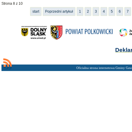
Strona 8 z 10
start
Poprzedni artykuł
1
2
3
4
5
6
7
Dekla
Oficialna strona internetowa Gminy Gaw