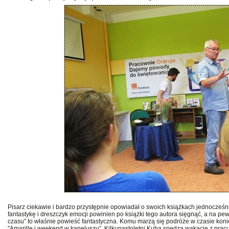
Pisarz ciekawie i bardzo przystępnie opowiadał o swoich książkach jednocześni
fantastykę i dreszczyk emocji powinien po książki tego autora sięgnąć, a na 
czasu” to właśnie powieść fantastyczna. Komu marzą się podróże w czasie koni
"Amarillę i weekend w kapeluszu”. Kilkunastoletni Kuba spędza wakacje z pra