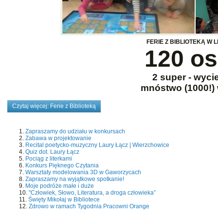
FERIE Z BIBLIOTEKĄ W 
120 o
2 super - wyci
mnóstwo (1000!)
Czytaj więcej: Ferie z Biblioteką
Zapraszamy do udziału w konkursach
Zabawa w projektowanie
Recital poetycko-muzyczny Laury Łącz | Wierzchowice
Quiz dot. Laury Łącz
Pociąg z literkami
Konkurs Pięknego Czytania
Warsztaty modelowania 3D w Gaworzycach
Zapraszamy na wyjątkowe spotkanie!
Moje podróże małe i duże
"Człowiek, Słowo, Literatura, a droga człowieka”
Święty Mikołaj w Bibliotece
Zdrowo w ramach Tygodnia Pracowni Orange