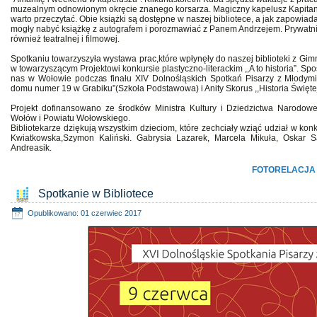
muzealnym odnowionym okręcie znanego korsarza. Magiczny kapelusz Kapitana
warto przeczytać. Obie książki są dostępne w naszej bibliotece, a jak zapowiada
mogły nabyć książkę z autografem i porozmawiać z Panem Andrzejem. Prywatnie
również teatralnej i filmowej.
Spotkaniu towarzyszyła wystawa prac,które wpłynęły do naszej biblioteki z Gimna
w towarzyszącym Projektowi konkursie plastyczno-literackim ,,A to historia”. Sp
nas w Wołowie podczas finału XIV Dolnośląskich Spotkań Pisarzy z Młodymi C
domu numer 19 w Grabiku”(Szkoła Podstawowa) i Anity Skorus ,,Historia Święt
Projekt dofinansowano ze środków Ministra Kultury i Dziedzictwa Narod
Wołów i Powiatu Wołowskiego.
Bibliotekarze dziękują wszystkim dzieciom, które zechciały wziąć udział w kon
Kwiatkowska,Szymon Kaliński. Gabrysia Lazarek, Marcela Mikuła, Oskar 
Andreasik.
FOTORELACJA
Spotkanie w Bibliotece
Opublikowano: 01 czerwiec 2017