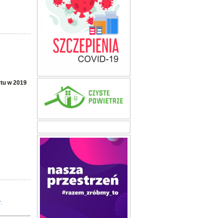
rtu w 2019
.