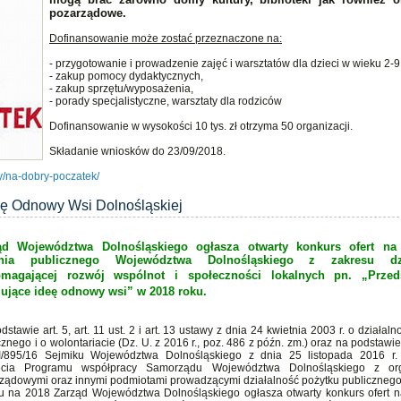
pozarządowe.
Dofinansowanie może zostać przeznaczone na:
- przygotowanie i prowadzenie zajęć i warsztatów dla dzieci w wieku 2-9 
- zakup pomocy dydaktycznych,
- zakup sprzętu/wyposażenia,
- porady specjalistyczne, warsztaty dla rodziców
Dofinansowanie w wysokości 10 tys. zł otrzyma 50 organizacji.
Składanie wniosków do 23/09/2018.
y/na-dobry-poczatek/
eę Odnowy Wsi Dolnośląskiej
ąd Województwa Dolnośląskiego ogłasza otwarty konkurs ofert na r
nia publicznego Województwa Dolnośląskiego z zakresu dzi
magającej rozwój wspólnot i społeczności lokalnych pn.
„Przed
ujące ideę odnowy wsi”
w 2018 roku.
stawie art. 5, art. 11 ust. 2 i art. 13 ustawy z dnia 24 kwietnia 2003 r. o działaln
cznego i o wolontariacie (Dz. U. z 2016 r., poz. 486 z późn. zm.) oraz na podstawi
I/895/16 Sejmiku Województwa Dolnośląskiego z dnia 25 listopada 2016 r.
jęcia Programu współpracy Samorządu Województwa Dolnośląskiego z org
ządowymi oraz innymi podmiotami prowadzącymi działalność pożytku publiczneg
u na 2018 Zarząd Województwa Dolnośląskiego ogłasza otwarty konkurs ofert na