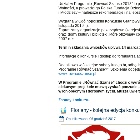
Udział w Programie „Równać Szanse 2018” to p
Wolności, a prowadzi go Polska Fundacja Dziec
i Młodzieży – najlepsze rekomendacje i najleps
Wygrana w Ogólnopolskim Konkursie Grantowym t
listopada 2019 r.).
Zapraszamy organizacje pozarządowe (zarejest
oraz domy kultury i biblioteki, które otrzyma
2007 roku.
Termin składania wniosków upływa 14 marca 2
Informacje o konkursie i dostęp do formularza a
Dodatkowo w 3 kolejne soboty lutego br, odbędą
Programie Równać Szanse?”. Szkolenia odbędą s
www.rownacszanse.pl
W Programie „Równać Szanse” chodzi o wyrówn
ciekawym projekcie muszą zyskać poczucie, że
w ich obecnym i dorosłym życiu. Muszą uwierzy
Zasady konkursu
Floriany - kolejna edycja konk
Opublikowano: 06 grudzień 2017