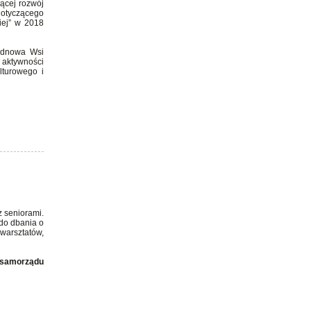
ącej rozwój
dotyczącego
iej” w 2018
„Odnowa Wsi
 aktywności
lturowego i
 seniorami.
 do dbania o
 warsztatów,
i samorządu