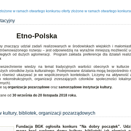
ty złożone w ramach otwartego konkursu oferty złożone w ramach otwartego konkursu
tacyjny
Etno-Polska
my znaczący udział zadań realizowanych w środowiskach wiejskich i małomias
ki zrównoważonego rozwoju – jest odpowiedzią na wyraźnie mniejszą możliwość u
dległych od dużych aglomeracji. Program zakłada preferencje dla działań rea
w
.
wszechnienie wiedzy na temat tradycyjnych wartości obecnych w kulturze 
 dużych ośrodków życia kulturalnego. Podejmowane działania mogą bezpośrednio
 jak również ukazywać je we współczesnych kontekstach. Liczymy na aktywność 
up rekonstrukcyjnych, organizacji zrzeszających członków społeczności lokalny
rnych).
ie są
organizacje pozarządowe
oraz
samorządowe instytucje kultury.
wane od
30 września do 20 listopada 2018 roku.
 kultury, bibliotek, organizacji pozarządowych
Fundacja BGK ogłosiła konkurs “Na dobry początek”. Udz
mogą brać zarówno domy kultury, biblioteki jak również o