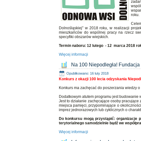
zadan
wspól
wspar
roku.
Celem
Dolnośląskiej” w 2018 roku, w realizacji pr
mieszkańców do wspólnej pracy na rzecz swoj
specyfiki obszarów wiejskich.
Termin naboru: 12 lutego - 12 marca 2018 ro
Więcej informacji
Na 100 Niepodległa! Fundacj
Opublikowano: 16 luty 2018
Konkurs z okazji 100 lecia odzyskania Niepodle
Konkurs ma zachęcać do poszerzania wiedzy o h
Dodatkowym atutem programu jest budowanie wi
Jest to działanie zachęcające osoby pracujące z
miejsca pamięci, przypominające o okolicznośc
imprez jednorazowych lub cyklicznych o charakt
Do konkursu mogą przystąpić: organizacje poz
terytorialnego samodzielnie bądź we współpr
Więcej informacji