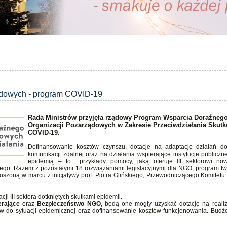
ądowych - program COVID-19
Rada Ministrów przyjęła rządowy Program Wsparcia Doraźneg
Organizacji Pozarządowych w Zakresie Przeciwdziałania Skut
COVID-19.
Dofinansowanie kosztów czynszu, dotacje na adaptację działań 
komunikacji zdalnej oraz na działania wspierające instytucje publicz
epidemią – to przykłady pomocy, jaką oferuje III sektorowi no
ego. Razem z pozostałymi 18 rozwiązaniami legislacyjnymi dla NGO, program tw
szoną w marcu z inicjatywy prof. Piotra Glińskiego, Przewodniczącego Komitetu 
i III sektora dotkniętych skutkami epidemii.
erające
oraz
Bezpieczeństwo NGO
, będą one mogły uzyskać dotację na reali
ów do sytuacji epidemicznej oraz dofinansowanie kosztów funkcjonowania. Budż