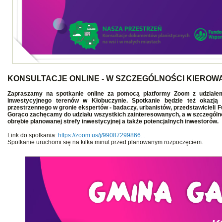
KONSULTACJE ONLINE - W SZCZEGÓLNOŚCI KIERO
Zapraszamy na spotkanie online za pomocą platformy Zoom z udziałem
inwestycyjnego terenów w Kłobuczynie. Spotkanie będzie też okaz
przestrzennego w gronie ekspertów - badaczy, urbanistów, przedstawiciel
Gorąco zachęcamy do udziału wszystkich zainteresowanych, a w szczególn
obrębie planowanej strefy inwestycyjnej a także potencjalnych inwestorów.
Link do spotkania:
https://zoom.us/j/99087299866...
Spotkanie uruchomi się na kilka minut przed planowanym rozpoczęciem.