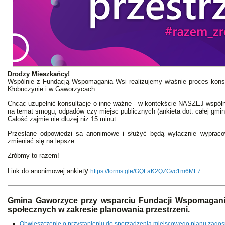
Drodzy Mieszkańcy!
Wspólnie z Fundacją Wspomagania Wsi realizujemy właśnie proces kons
Kłobuczynie i w Gaworzycach.
Chcąc uzupełnić konsultacje o inne ważne - w kontekście NASZEJ wspóln
na temat smogu, odpadów czy miejsc publicznych (ankieta dot. całej gmin
Całość zajmie nie dłużej niż 15 minut.
Przesłane odpowiedzi są anonimowe i służyć będą wyłącznie wypracow
zmieniać się na lepsze.
Zróbmy to razem!
y
Link do anonimowej ankiet
https://forms.gle/GQLaK2QZGvc1m6MF7
Gmina Gaworzyce przy wsparciu Fundacji Wspomagania
społecznych w zakresie planowania przestrzeni.
Obwieszczenie o przystąpieniu do sporządzenia miejscowego planu zago