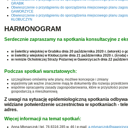
GRABIK
Obwieszczenie o przystąpieniu do sporządzenia miejscowego planu zago
GAWORZYCE
Obwieszczenie o przystąpieniu do sporządzenia miejscowego planu zago
KŁOBUCZYN
HARMONOGRAM
Serdecznie zapraszamy na spotkania konsultacyjne z eks
w świetlicy wiejskiej w Grabiku dnia 20 października 2020 r. (wtorek) o g
w świetlicy wiejskiej w Kłobuczynie dnia 21 października 2020 r. (środa) 
w remizie Ochotniczej Straży Pożarnej w Gaworzycach dnia 22 październi
Podczas spotkań warsztatowych:
szczegółowo omówimy w/w plany, możliwe koncepcje i zmiany
wyjaśnimy jak ważne znaczenie mają te dokumenty dla rozwoju przestrze
wspólnie opracujemy zasady zagospodarowania, które w przyszłości pozw
gospodarczą a mieszkaniową
Z uwagi na sytuację epidemiologiczną spotkania odbywać
widziane potwierdzenie uczestnictwa w spotkaniach - tele
adres.
Więcej informacji na temat spotkań:
Anna Młynarczyk | tel. 76 8316 285 w. 46 | e-mail:
a.mlynarczyk@gaworzyce