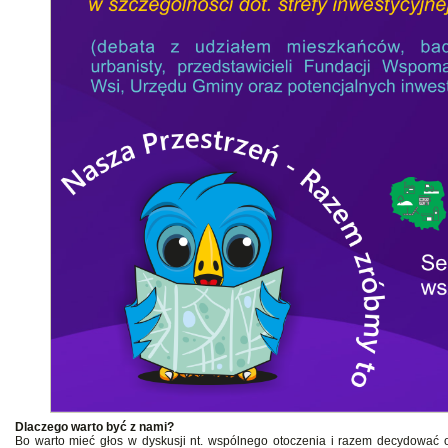
Dlaczego warto być z nami?
Bo warto mieć głos w dyskusji nt. wspólnego otoczenia i razem decydować 