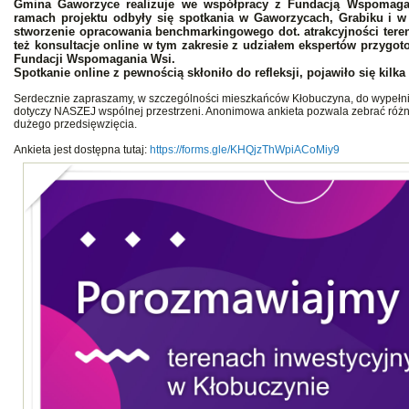
Gmina Gaworzyce realizuje we współpracy z Fundacją Wspomagan
ramach projektu odbyły się spotkania w Gaworzycach, Grabiku i w
stworzenie opracowania benchmarkingowego dot. atrakcyjności ter
też konsultacje online w tym zakresie z udziałem ekspertów przygot
Fundacji Wspomagania Wsi.
Spotkanie online z pewnością skłoniło do refleksji, pojawiło się kilk
Serdecznie zapraszamy, w szczególności mieszkańców Kłobuczyna, do wypełnien
dotyczy NASZEJ wspólnej przestrzeni. Anonimowa ankieta pozwala zebrać różne 
dużego przedsięwzięcia.
Ankieta jest dostępna tutaj:
https://forms.gle/KHQjzThWpiACoMiy9