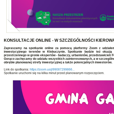
KONSULTACJE ONLINE - W SZCZEGÓLNOŚCI KIERO
Zapraszamy na spotkanie online za pomocą platformy Zoom z udziałem
inwestycyjnego terenów w Kłobuczynie. Spotkanie będzie też okaz
przestrzennego w gronie ekspertów - badaczy, urbanistów, przedstawiciel
Gorąco zachęcamy do udziału wszystkich zainteresowanych, a w szczególn
obrębie planowanej strefy inwestycyjnej a także potencjalnych inwestorów.
Link do spotkania:
https://zoom.us/j/99087299866...
Spotkanie uruchomi się na kilka minut przed planowanym rozpoczęciem.