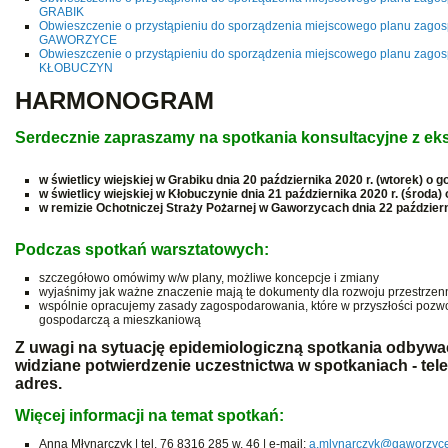
GRABIK
Obwieszczenie o przystąpieniu do sporządzenia miejscowego planu zago
GAWORZYCE
Obwieszczenie o przystąpieniu do sporządzenia miejscowego planu zago
KŁOBUCZYN
HARMONOGRAM
Serdecznie zapraszamy na spotkania konsultacyjne z eks
w świetlicy wiejskiej w Grabiku dnia 20 października 2020 r. (wtorek) o g
w świetlicy wiejskiej w Kłobuczynie dnia 21 października 2020 r. (środa) 
w remizie Ochotniczej Straży Pożarnej w Gaworzycach dnia 22 październi
Podczas spotkań warsztatowych:
szczegółowo omówimy w/w plany, możliwe koncepcje i zmiany
wyjaśnimy jak ważne znaczenie mają te dokumenty dla rozwoju przestrze
wspólnie opracujemy zasady zagospodarowania, które w przyszłości pozw
gospodarczą a mieszkaniową
Z uwagi na sytuację epidemiologiczną spotkania odbywać
widziane potwierdzenie uczestnictwa w spotkaniach - tele
adres.
Więcej informacji na temat spotkań:
Anna Młynarczyk | tel. 76 8316 285 w. 46 | e-mail:
a.mlynarczyk@gaworzyce