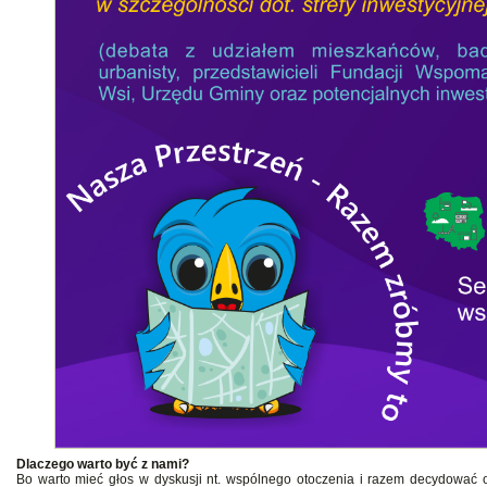
Dlaczego warto być z nami?
Bo warto mieć głos w dyskusji nt. wspólnego otoczenia i razem decydować 