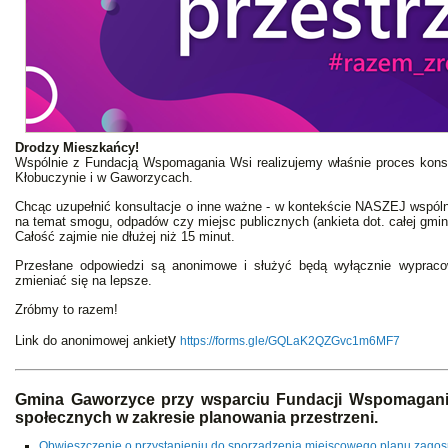
Drodzy Mieszkańcy!
Wspólnie z Fundacją Wspomagania Wsi realizujemy właśnie proces kons
Kłobuczynie i w Gaworzycach.
Chcąc uzupełnić konsultacje o inne ważne - w kontekście NASZEJ wspóln
na temat smogu, odpadów czy miejsc publicznych (ankieta dot. całej gmin
Całość zajmie nie dłużej niż 15 minut.
Przesłane odpowiedzi są anonimowe i służyć będą wyłącznie wypracow
zmieniać się na lepsze.
Zróbmy to razem!
y
Link do anonimowej ankiet
https://forms.gle/GQLaK2QZGvc1m6MF7
Gmina Gaworzyce przy wsparciu Fundacji Wspomagania
społecznych w zakresie planowania przestrzeni.
Obwieszczenie o przystąpieniu do sporządzenia miejscowego planu zago