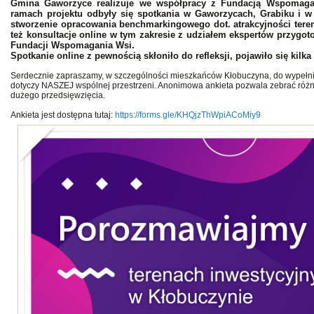
Gmina Gaworzyce realizuje we współpracy z Fundacją Wspomagan
ramach projektu odbyły się spotkania w Gaworzycach, Grabiku i w
stworzenie opracowania benchmarkingowego dot. atrakcyjności ter
też konsultacje online w tym zakresie z udziałem ekspertów przygot
Fundacji Wspomagania Wsi.
Spotkanie online z pewnością skłoniło do refleksji, pojawiło się kilk
Serdecznie zapraszamy, w szczególności mieszkańców Kłobuczyna, do wypełnien
dotyczy NASZEJ wspólnej przestrzeni. Anonimowa ankieta pozwala zebrać różne 
dużego przedsięwzięcia.
Ankieta jest dostępna tutaj:
https://forms.gle/KHQjzThWpiACoMiy9