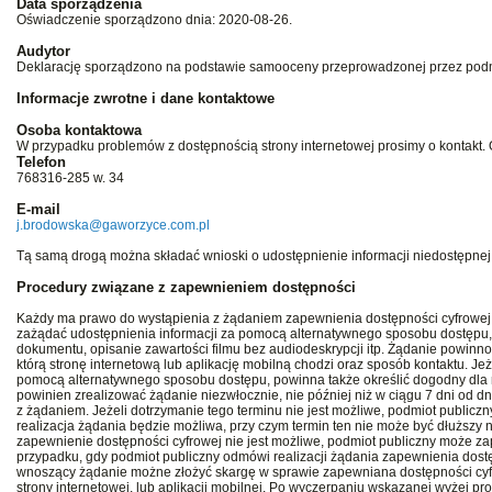
Data sporządzenia
Oświadczenie sporządzono dnia: 2020-08-26.
Audytor
Deklarację sporządzono na podstawie samooceny przeprowadzonej przez podmi
Informacje zwrotne i dane kontaktowe
Osoba kontaktowa
W przypadku problemów z dostępnością strony internetowej prosimy o kontakt
Telefon
768316-285 w. 34
E-mail
j.brodowska@gaworzyce.com.pl
Tą samą drogą można składać wnioski o udostępnienie informacji niedostępnej
Procedury związane z zapewnieniem dostępności
Każdy ma prawo do wystąpienia z żądaniem zapewnienia dostępności cyfrowej st
zażądać udostępnienia informacji za pomocą alternatywnego sposobu dostępu,
dokumentu, opisanie zawartości filmu bez audiodeskrypcji itp. Żądanie powinn
którą stronę internetową lub aplikację mobilną chodzi oraz sposób kontaktu. Je
pomocą alternatywnego sposobu dostępu, powinna także określić dogodny dla ni
powinien zrealizować żądanie niezwłocznie, nie później niż w ciągu 7 dni od d
z żądaniem. Jeżeli dotrzymanie tego terminu nie jest możliwe, podmiot publicz
realizacja żądania będzie możliwa, przy czym termin ten nie może być dłuższy n
zapewnienie dostępności cyfrowej nie jest możliwe, podmiot publiczny może z
przypadku, gdy podmiot publiczny odmówi realizacji żądania zapewnienia dostę
wnoszący żądanie możne złożyć skargę w sprawie zapewniana dostępności cyfrow
strony internetowej, lub aplikacji mobilnej. Po wyczerpaniu wskazanej wyżej 