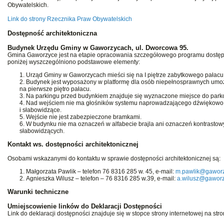
Obywatelskich.
Link do strony Rzecznika Praw Obywatelskich
Dostępność architektoniczna
Budynek Urzędu Gminy w Gaworzycach, ul. Dworcowa 95.
Gmina Gaworzyce jest na etapie opracowania szczegółowego programu dostę
poniżej wyszczególniono podstawowe elementy:
Urząd Gminy w Gaworzycach mieści się na I piętrze zabytkowego pałac
Budynek jest wyposażony w platformę dla osób niepełnosprawnych umoż
na pierwsze piętro pałacu.
Na parkingu przed budynkiem znajduje się wyznaczone miejsce do park
Nad wejściem nie ma głośników systemu naprowadzającego dźwiękowo
i słabowidzące.
Wejście nie jest zabezpieczone bramkami.
W budynku nie ma oznaczeń w alfabecie brajla ani oznaczeń kontrasto
słabowidzących.
Kontakt ws. dostępności architektonicznej
Osobami wskazanymi do kontaktu w sprawie dostępności architektonicznej są:
Małgorzata Pawlik – telefon 76 8316 285 w. 45, e-mail:
m.pawlik@gaworz
Agnieszka Wilusz – telefon – 76 8316 285 w.39, e-mail:
a.wilusz@gaworz
Warunki techniczne
Umiejscowienie linków do Deklaracji Dostępności
Link do deklaracji dostępności znajduje się w stopce strony internetowej na str