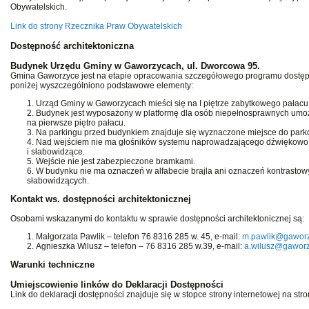
Obywatelskich.
Link do strony Rzecznika Praw Obywatelskich
Dostępność architektoniczna
Budynek Urzędu Gminy w Gaworzycach, ul. Dworcowa 95.
Gmina Gaworzyce jest na etapie opracowania szczegółowego programu dostę
poniżej wyszczególniono podstawowe elementy:
Urząd Gminy w Gaworzycach mieści się na I piętrze zabytkowego pałac
Budynek jest wyposażony w platformę dla osób niepełnosprawnych umoż
na pierwsze piętro pałacu.
Na parkingu przed budynkiem znajduje się wyznaczone miejsce do park
Nad wejściem nie ma głośników systemu naprowadzającego dźwiękowo
i słabowidzące.
Wejście nie jest zabezpieczone bramkami.
W budynku nie ma oznaczeń w alfabecie brajla ani oznaczeń kontrasto
słabowidzących.
Kontakt ws. dostępności architektonicznej
Osobami wskazanymi do kontaktu w sprawie dostępności architektonicznej są:
Małgorzata Pawlik – telefon 76 8316 285 w. 45, e-mail:
m.pawlik@gaworz
Agnieszka Wilusz – telefon – 76 8316 285 w.39, e-mail:
a.wilusz@gaworz
Warunki techniczne
Umiejscowienie linków do Deklaracji Dostępności
Link do deklaracji dostępności znajduje się w stopce strony internetowej na str