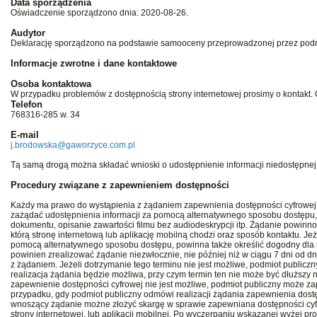
Data sporządzenia
Oświadczenie sporządzono dnia: 2020-08-26.
Audytor
Deklarację sporządzono na podstawie samooceny przeprowadzonej przez podmi
Informacje zwrotne i dane kontaktowe
Osoba kontaktowa
W przypadku problemów z dostępnością strony internetowej prosimy o kontakt
Telefon
768316-285 w. 34
E-mail
j.brodowska@gaworzyce.com.pl
Tą samą drogą można składać wnioski o udostępnienie informacji niedostępnej
Procedury związane z zapewnieniem dostępności
Każdy ma prawo do wystąpienia z żądaniem zapewnienia dostępności cyfrowej st
zażądać udostępnienia informacji za pomocą alternatywnego sposobu dostępu,
dokumentu, opisanie zawartości filmu bez audiodeskrypcji itp. Żądanie powinn
którą stronę internetową lub aplikację mobilną chodzi oraz sposób kontaktu. Je
pomocą alternatywnego sposobu dostępu, powinna także określić dogodny dla ni
powinien zrealizować żądanie niezwłocznie, nie później niż w ciągu 7 dni od d
z żądaniem. Jeżeli dotrzymanie tego terminu nie jest możliwe, podmiot publicz
realizacja żądania będzie możliwa, przy czym termin ten nie może być dłuższy n
zapewnienie dostępności cyfrowej nie jest możliwe, podmiot publiczny może z
przypadku, gdy podmiot publiczny odmówi realizacji żądania zapewnienia dostę
wnoszący żądanie możne złożyć skargę w sprawie zapewniana dostępności cyfrow
strony internetowej, lub aplikacji mobilnej. Po wyczerpaniu wskazanej wyżej 