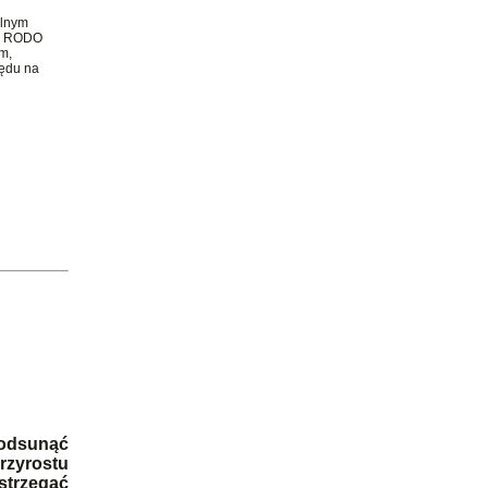
elnym
e) RODO
em,
lędu na
 odsunąć
rzyrostu
strzegać