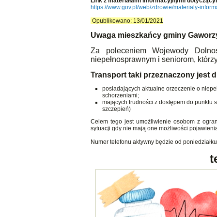
Link z materiałami informacyjnymi dotyczący
https://www.gov.pl/web/zdrowie/materialy-infor
Opublikowano: 13/01/2021
Uwaga mieszkańcy gminy Gaworz
Za poleceniem Wojewody Dolno
niepełnosprawnym i seniorom, którz
Transport taki przeznaczony jest d
posiadających aktualne orzeczenie o niepe
schorzeniami;
mających trudności z dostępem do punktu 
szczepień)
Celem tego jest umożliwienie osobom z ogran
sytuacji gdy nie mają one możliwości pojawieni
Numer telefonu aktywny będzie od poniedziałku
t