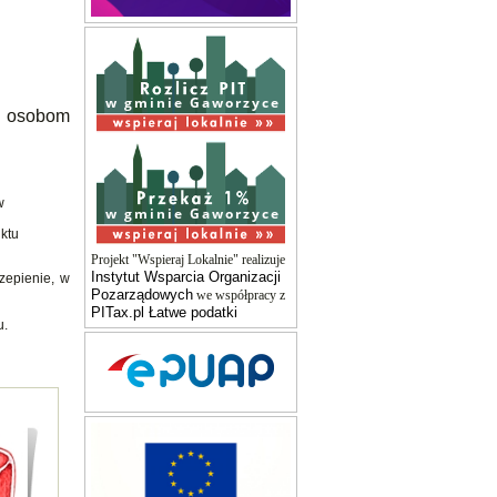
w gminie Gaworzyce
 osobom
w
w gminie Gaworzyce
ktu
Projekt "Wspieraj Lokalnie" realizuje
Instytut Wsparcia Organizacji
zepienie, w
Pozarządowych
we współpracy z
PITax.pl Łatwe podatki
u.