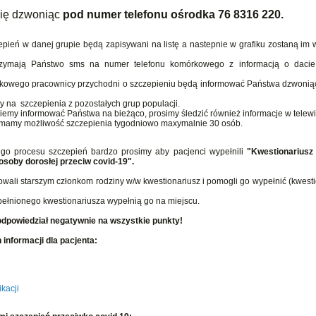
się dzwoniąc
pod numer telefonu ośrodka 76 8316 220.
zepień w danej grupie będą zapisywani na listę a nastepnie w grafiku zostaną i
rzymają Państwo sms na numer telefonu komórkowego z informacją o dacie 
rkowego pracownicy przychodni o szczepieniu będą informować Państwa dzwoni
 na szczepienia z pozostałych grup populacji.
iemy informować Państwa na bieżąco, prosimy śledzić również informacje w telewiz
ń mamy możliwość szczepienia tygodniowo maxymalnie 30 osób.
go procesu szczepień bardzo prosimy aby pacjenci wypełnili
"Kwestionariusz
soby dorosłej przeciw covid-19".
wali starszym członkom rodziny w/w kwestionariusz i pomogli go wypełnić (kwest
pełnionego kwestionariusza wypełnią go na miejscu.
i odpowiedział negatywnie na wszystkie punkty!
informacji dla pacjenta:
kacji