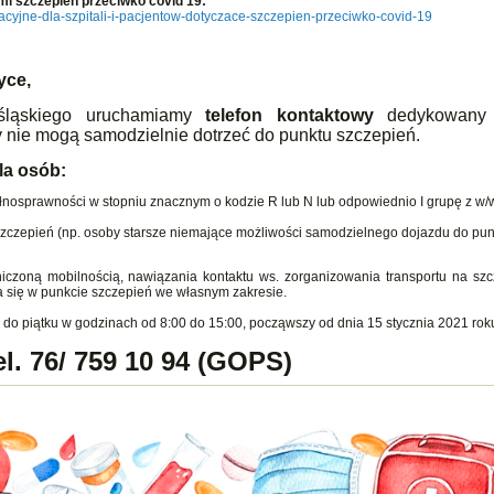
mi szczepień przeciwko covid 19:
macyjne-dla-szpitali-i-pacjentow-dotyczace-szczepien-przeciwko-covid-19
yce,
śląskiego uruchamiamy
telefon kontaktowy
dedykowany
y nie mogą samodzielnie dotrzeć do punktu szczepień.
la osób:
łnosprawności w stopniu znacznym o kodzie R lub N lub odpowiednio I grupę z w/
szczepień (np. osoby starsze niemające możliwości samodzielnego dojazdu do pun
iczoną mobilnością, nawiązania kontaktu ws. zorganizowania transportu na szc
a się w punkcie szczepień we własnym zakresie.
 do piątku w godzinach od 8:00 do 15:00, począwszy od dnia 15 stycznia 2021 rok
el. 76/ 759 10 94 (GOPS)