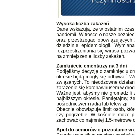
Wysoka liczba zakażeń
Dane wskazują, że w ostatnim czas
pandemii. W trosce o nasze bezpiec
oraz przestrzegać obowiązujących
dziedzinie epidemiologii. Wymian
rozprzestrzeniania się wirusa poz
na zmniejszenie liczby zakażeń.
Zamknięcie cmentarzy na 3 dni
Podjęliśmy decyzję o zamknięciu cm
okresie będą mogły się odbywać. We
związanych. To nieodzowne działani
zarażenie się koronawirusem w drod
Ważne jest, abyśmy nie gromadzili 
najbliższym okresie. Pamiętajmy, 
pośrednictwem radia lub telewizji.
Obecnie obowiązuje limit osób, któ
czy pogrzebie. W kościele może 
zachować co najmniej 1,5-metrowe o
Apel do seniorów o pozostanie w