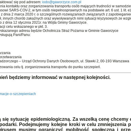
aktować się pod adresem:
iodo@gaworzyce.com.pl
ia kontaktu oraz zorganizowania transportu osób mających trudności w samodzi
usowi SARS-COV-2, w tym osób niepełnosprawnych na podstawie art. 6 ust. 1 lit. 
ustawy z dnia 2 marca 2020 r. o szczególnych rozwiązaniach związanych z zapobiegani
, innych chorób zakaźnych oraz wywoływanych nimi sytuacji kryzysowych ze wzg
 z dnia 12 stycznia 2021r. na Wójta Gminy Gaworzyce.
cji celu wskazanego w pkt. 3.
wskazanego adresu będzie Ochotnicza Straż Pożarna w Gminie Gaworzyce
sługują Pani/Panu:
h
arzania
przetwarzania
nadzorczego – Urząd Ochrony Danych Osobowych, ul. Stawki 2, 00-193 Warszawa
zowania celu tj. zorganizowania transportu do punku szczepień.
ień będziemy informować w następnej kolejności.
rmacje-o-szczepieniach
 się sytuację epidemiologiczną. Za wszelką cenę chcemy
podarki. Podejmujemy kolejne kroki w celu zmniejszenia p
irusem musimy ograniczyć mobilność społeczną i prze