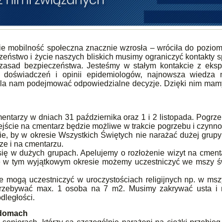
ie mobilność społeczna znacznie wzrosła – wróciła do pozio
zeństwo i życie naszych bliskich musimy ograniczyć kontakty 
 zasad bezpieczeństwa. Jesteśmy w stałym kontakcie z eksp
a doświadczeń i opinii epidemiologów, najnowsza wiedza 
wala nam podejmować odpowiedzialne decyzje. Dzięki nim ma
entarzy w dniach 31 października oraz 1 i 2 listopada. Pogrz
jście na cmentarz będzie możliwe w trakcie pogrzebu i czynno
e, by w okresie Wszystkich Świętych nie narażać dużej grup
ze i na cmentarzu.
się w dużych grupach. Apelujemy o rozłożenie wizyt na cmen
że w tym wyjątkowym okresie możemy uczestniczyć we mszy ś
re mogą uczestniczyć w uroczystościach religijnych np. w msz
przebywać max. 1 osoba na 7 m2. Musimy zakrywać usta i 
dległości.
 domach