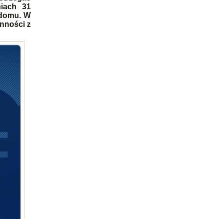
niach 31
 domu. W
nności z