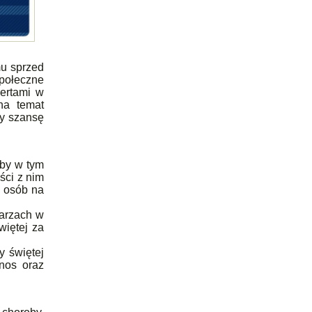
mu sprzed
społeczne
ertami w
na temat
my szansę
eby w tym
ści z nim
y osób na
tarzach w
więtej za
y świętej
nos oraz