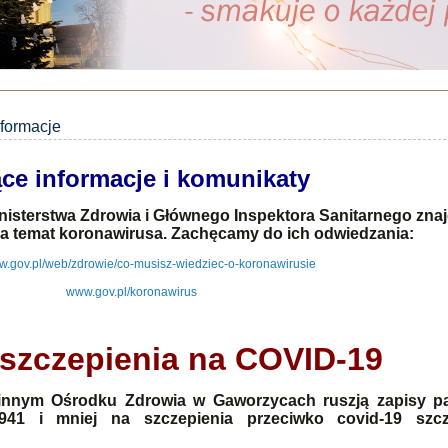
nformacje
ce informacje i komunikaty
isterstwa Zdrowia i Głównego Inspektora Sanitarnego znaj
na temat koronawirusa. Zachęcamy do ich odwiedzania:
ww.gov.pl/web/zdrowie/co-musisz-wiedziec-o-koronawirusie
www.gov.pl/koronawirus
 szczepienia na COVID-19
innym Ośrodku Zdrowia w Gaworzycach ruszją zapisy p
 1941 i mniej na szczepienia przeciwko covid-19 szc