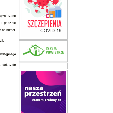
m wyznaczane
i godzinie
ąc na numer
ji.
 wstępnego
ionariusz do