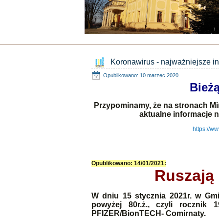
Koronawirus - najważniejsze i
Opublikowano: 10 marzec 2020
Bieżą
Przypominamy, że na stronach Min
aktualne informacje 
https://w
Opublikowano: 14/01/2021:
Ruszają
W dniu 15 stycznia 2021r. w Gm
powyżej 80r.ż., czyli rocznik
PFIZER/BionTECH- Comirnaty.