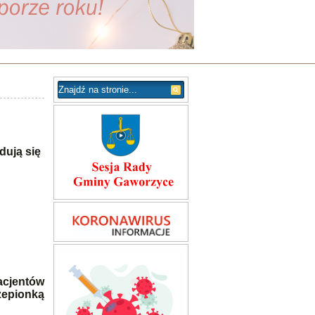
dują się
acjentów
zepionką