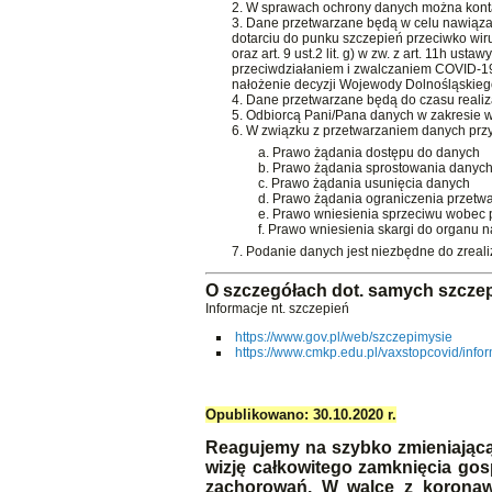
W sprawach ochrony danych można kont
Dane przetwarzane będą w celu nawiązan
dotarciu do punku szczepień przeciwko wir
oraz art. 9 ust.2 lit. g) w zw. z art. 11h 
przeciwdziałaniem i zwalczaniem COVID-19
nałożenie decyzji Wojewody Dolnośląskiego
Dane przetwarzane będą do czasu realiza
Odbiorcą Pani/Pana danych w zakresie 
W związku z przetwarzaniem danych przy
Prawo żądania dostępu do danych
Prawo żądania sprostowania danyc
Prawo żądania usunięcia danych
Prawo żądania ograniczenia przetw
Prawo wniesienia sprzeciwu wobec 
Prawo wniesienia skargi do organu 
Podanie danych jest niezbędne do zreali
O szczegółach dot. samych szczep
Informacje nt. szczepień
https://www.gov.pl/web/szczepimysie
https://www.cmkp.edu.pl/vaxstopcovid/info
Opublikowano: 30.10.2020 r.
Reagujemy na szybko zmieniającą
wizję całkowitego zamknięcia gos
zachorowań. W walce z koronaw