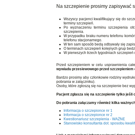
Na szczepienie prosimy zapisywać 
Wszyscy pacjenci kwalifikujący się do szc
terminy szczepień.
Po wyznaczeniu terminu szczepienia ot
szczepienia.
W przypadku braku numeru telefonu komó
telefonu stacjonarnego.
W ten sam sposób bedą odbywały się zapisy
O terminach szczepień kolejnych grup bedz
W pierwszych trzech tygodniach szczepie
Przed szczepieniem w celu usprawnienia całe
wywiadu przesiewowego przed szczepieniem o
Bardzo prosimy aby członkowie rodziny wydruko
pobrania w załączniku).
Osoby, które zgłoszą się na szczepienie bez wy
Pacjent zgłasza się na szczepienie tylko jeśl
Do pobrania załączamy również kilka ważnych 
Informacja o szczepionce nr 1
Informacja o szczepionce nr 2
Kwestionariusz szczepienia - WAŻNE
Stanowisko konsultanta dot. sposobu kwalifi