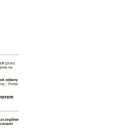
ych
(przez
zgodę na
nek oddany
ej – Portal
umerem
szczególnie
uciznami