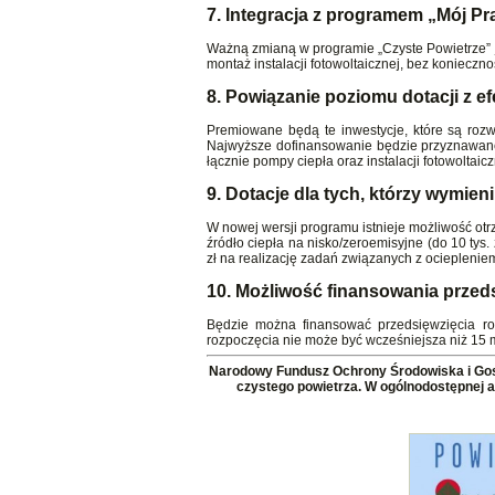
7. Integracja z programem „Mój Pr
Ważną zmianą w programie „Czyste Powietrze” je
montaż instalacji fotowoltaicznej, bez koniecz
8. Powiązanie poziomu dotacji z 
Premiowane będą te inwestycje, które są rozw
Najwyższe dofinansowanie będzie przyznawane d
łącznie pompy ciepła oraz instalacji fotowoltaicz
9. Dotacje dla tych, którzy wymienil
W nowej wersji programu istnieje możliwość o
źródło ciepła na nisko/zeroemisyjne (do 10 ty
zł na realizację zadań związanych z ocieplenie
10. Możliwość finansowania przed
Będzie można finansować przedsięwzięcia ro
rozpoczęcia nie może być wcześniejsza niż 15 
Narodowy Fundusz Ochrony Środowiska i Gos
czystego powietrza. W ogólnodostępnej a