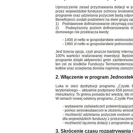
Uproszczenie zasad przyznawania dotacji w p
przez wojewódzkie fundusze ochrony środowi
programie oraz udzielania pożyczek będą odpo
Beneficjenci zostali podzieleni na dwie grupy 
1) Podstawowe dofinansowanie otrzymają osob
2) Podwyższony poziom dofinansowania doty
domowego nie przekracza kwoty:
- 1400 zł netto w gospodarstwie wielooso
- 1960 zł netto w gospodarstwie jednooso
Jest trzecia opcja, czyli jeszcze bardziej in
100% wartości realizowanej inwestycji. Będz
programie dzięki aktywności gmin zainteres
ten cel ze środków Funduszu Termomodernizac
kotłów oraz ocieplenia domów najmniej zamożn
2. Włączenie w program Jednoste
Luka w sieci dystrybucji programu „Czyste 
terytorialnego – aktualnie podpisano 658 poro
mieszkańcy. To gmina posiada też wiedzę, kto mo
W ramach nowej odsłony programu „Czyste Pow
- wydawanie zaświadczeń potwierdzającyc
- pomoc wnioskodawcom w złożeniu wnios
- możliwość udzielania pożyczek osobom
dla wojewódzkich funduszy z przeznaczenie
- możliwość łączenia dotacji z programów g
3. Skrócenie czasu rozpatrywania