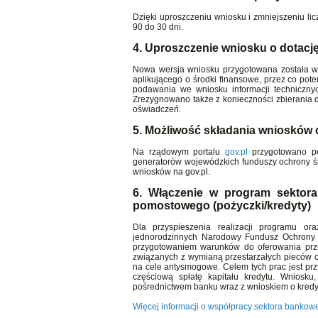
Dzięki uproszczeniu wniosku i zmniejszeniu l
90 do 30 dni.
4. Uproszczenie wniosku o dotacj
Nowa wersja wniosku przygotowana została w 
aplikującego o środki finansowe, przez co pot
podawania we wniosku informacji techniczny
Zrezygnowano także z konieczności zbierania
oświadczeń.
5. Możliwość składania wniosków o
Na rządowym portalu
gov.pl
przygotowano po
generatorów wojewódzkich funduszy ochrony śr
wniosków na gov.pl.
6. Włączenie w program sektora
pomostowego (pożyczki/kredyty)
Dla przyspieszenia realizacji programu o
jednorodzinnych Narodowy Fundusz Ochrony 
przygotowaniem warunków do oferowania prze
związanych z wymianą przestarzałych pieców 
na cele antysmogowe. Celem tych prac jest pr
częściową spłatę kapitału kredytu. Wniosku
pośrednictwem banku wraz z wnioskiem o kredyt
Więcej informacji o współpracy sektora banko