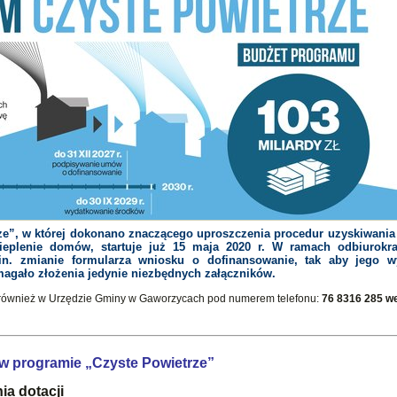
e”, w której dokonano znaczącego uproszczenia procedur uzyskiwania 
ieplenie domów, startuje już 15 maja 2020 r. W ramach odbiurokra
. zmianie formularza wniosku o dofinansowanie, tak aby jego wy
agało złożenia jedynie niezbędnych załączników.
również w Urzędzie Gminy w Gaworzycach pod numerem telefonu:
76 8316 285 w
w programie „Czyste Powietrze”
ia dotacji