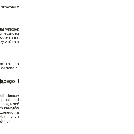
 skrócony z
tał wniosek
konieczności
ypełniania.
zy złożenie
m linki do
 odsłonę e-
jącego i
ieli domów
ł prace nad
zedsięwzięć
ch kredytów
aczonego na
składany za
yjnego.