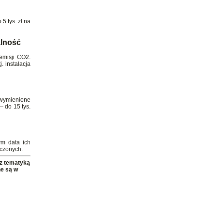
5 tys. zł na
alność
emisji CO2.
. instalacja
 wymienione
– do 15 tys.
ym data ich
ńczonych.
z tematyką
ne są w