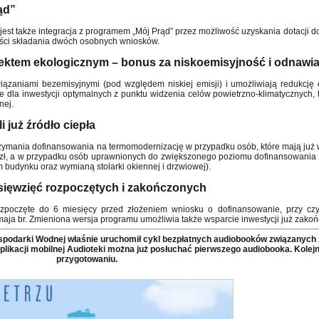
ąd”
st także integracja z programem „Mój Prąd” przez możliwość uzyskania dotacji do 
ności składania dwóch osobnych wniosków.
efektem ekologicznym – bonus za niskoemisyjność i odnawi
iązaniami bezemisyjnymi (pod względem niskiej emisji) i umożliwiają redukcję 
la inwestycji optymalnych z punktu widzenia celów powietrzno-klimatycznych, tj
nej.
i już źródło ciepła
trzymania dofinansowania na termomodernizację w przypadku osób, które mają już
s. zł, a w przypadku osób uprawnionych do zwiększonego poziomu dofinansowania 
m budynku oraz wymianą stolarki okiennej i drzwiowej).
sięwzięć rozpoczętych i zakończonych
zpoczęte do 6 miesięcy przed złożeniem wniosku o dofinansowanie, przy cz
maja br. Zmieniona wersja programu umożliwia także wsparcie inwestycji już zako
podarki Wodnej właśnie uruchomił cykl bezpłatnych audiobooków związanych 
plikacji mobilnej Audioteki można już posłuchać pierwszego audiobooka. Kolej
przygotowaniu.