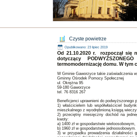
Czyste powietrze
Opublikowano: 23 lipiec 2019
Od 21.10.2020 r. rozpoczął się
dotyczący PODWYŻSZONEGO
termomodernizację domu. W tym c
W Gminie Gaworzyce takie zaświadczenia w
Gminny Ośrodek Pomocy Społecznej
ul. Okrężna 95
59-180 Gaworzyce
tel. 76 8316 267
Beneficjenci uprawnieni do podwyższonego p
1) właścicielem lub współwłaściciel budy
mieszkalnego z wyodrębnioną księgą wieczy
2) przeciętny miesięczny dochód na jedn
kwoty:
a) 1400 zł w gospodarstwie wieloosobowym,
b) 1960 zł w gospodarstwie jednoosobowym.
3) w przypadku prowadzenia działalności 