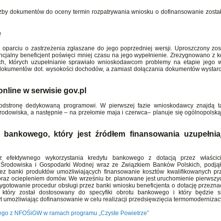
iczby dokumentów do oceny termin rozpatrywania wniosku o dofinansowanie został
ę
oparciu o zastrzeżenia zgłaszane do jego poprzedniej wersji. Uproszczony zos
encjalny beneficjent poświęci mniej czasu na jego wypełnienie. Zrezygnowano z 
ch, których uzupełnianie sprawiało wnioskodawcom problemy na etapie jego w
 dokumentów dot. wysokości dochodów, a zamiast dołączania dokumentów wystarc
nline w serwisie gov.pl
dstronę dedykowaną programowi. W pierwszej fazie wnioskodawcy znajdą ta
odowiska, a następnie – na przełomie maja i czerwca– planuje się ogólnopolską
 bankowego, który jest źródłem finansowania uzupełnia
raz efektywnego wykorzystania kredytu bankowego z dotacją przez właścic
Środowiska i Gospodarki Wodnej wraz ze Związkiem Banków Polskich, podją
z banki produktów umożliwiających finansowanie kosztów kwalifikowanych pr
oraz ociepleniem domów. We wrześniu br. planowane jest uruchomienie pierwszy
zygotowanie procedur obsługi przez banki wniosku beneficjenta o dotację przezn
, który został dostosowany do specyfiki obrotu bankowego i który będzie 
 umożliwiając dofinansowanie w celu realizacji przedsięwzięcia termomodernizac
wego z NFOŚiGW w ramach programu „Czyste Powietrze”