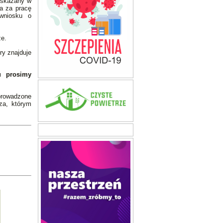
 wskazany w
a za pracę
 wniosku o
ze.
ry znajduje
u prosimy
prowadzone
za, którym