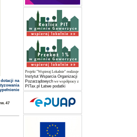
w gminie Gaworzyce
w gminie Gaworzyce
Projekt "Wspieraj Lokalnie" realizuje
Instytut Wsparcia Organizacji
dotacji na
Pozarządowych
we współpracy z
tyzowania
PITax.pl Łatwe podatki
pełnienie
ew. 47