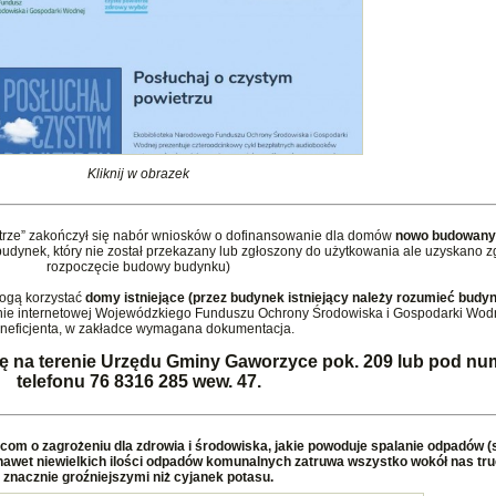
Kliknij w obrazek
trze” zakończył się nabór wniosków o dofinansowanie dla domów
nowo budowan
ynek, który nie został przekazany lub zgłoszony do użytkowania ale uzyskano 
rozpoczęcie budowy budynku)
ogą korzystać
domy istniejące
(przez budynek istniejący należy rozumieć budy
onie internetowej Wojewódzkiego Funduszu Ochrony Środowiska i Gospodarki Wodn
neficjenta, w zakładce wymagana dokumentacja.
ię na terenie Urzędu Gminy Gaworzyce pok. 209 lub pod n
telefonu 76 8316 285 wew. 47.
m o zagrożeniu dla zdrowia i środowiska, jakie powoduje spalanie odpadów (
nawet niewielkich ilości odpadów komunalnych zatruwa wszystko wokół nas tr
znacznie groźniejszymi niż cyjanek potasu.