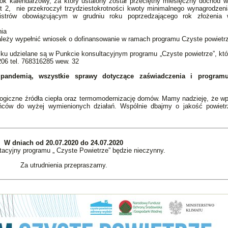
 rok kalendarzowy, za który ustalony został przeciętny miesięczny dochód
 2, nie przekroczył trzydziestokrotności kwoty minimalnego wynagrodzeni
istrów obowiązującym w grudniu roku poprzedzającego rok złożenia
nia
eży wypełnić wniosek o dofinansowanie w ramach programu Czyste powietr
ku udzielane są w Punkcie konsultacyjnym programu „Czyste powietrze”, któ
06 tel. 768316285 wew. 32
pandemią, wszystkie sprawy dotyczące zaświadczenia i program
giczne źródła ciepła oraz termomodernizację domów. Mamy nadzieję, że w
ańców do wyżej wymienionych działań. Wspólnie dbajmy o jakość powietr
W dniach od 20.07.2020 do 24.07.2020
tacyjny programu „ Czyste Powietrze” będzie nieczynny.
Za utrudnienia przepraszamy.