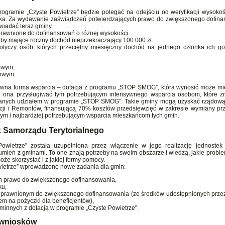
rogramie „Czyste Powietrze” będzie polegać na odejściu od weryfikacji wysoko
ska. Za wydawanie zaświadczeń potwierdzających prawo do zwiększonego dofin
wiadać teraz gminy.
uprawnione do dofinansowań o różnej wysokości.
y mające roczny dochód nieprzekraczający 100 000 zł.
czy osób, których przeciętny miesięczny dochód na jednego członka ich g
bowym,
bowym.
tensywna forma wsparcia – dotacja z programu „STOP SMOG”, która wynosić może m
ie ona przysługiwać tym potrzebującym intensywnego wsparcia osobom, które z
owanych udziałem w programie „STOP SMOG”. Takie gminy mogą uzyskać rządową
ji i Remontów, finansującą 70% kosztów przedsięwzięć w zakresie wymiany prz
ym i najbardziej potrzebującym wsparcia mieszkańcom tych gmin.
k Samorządu Terytorialnego
Powietrze” została uzupełniona przez włączenie w jego realizację jednoste
zumień z gminami. To one znają potrzeby na swoim obszarze i wiedzą, jakie probl
że skorzystać i z jakiej formy pomocy.
ietrze” wprowadzono nowe zadania dla gmin:
h prawo do zwiększonego dofinansowania,
ku,
 uprawnionym do zwiększonego dofinansowania (ze środków udostępnionych pr
m na pożyczki dla beneficjentów),
minnych z dotacją w programie „Czyste Powietrze”.
 wniosków