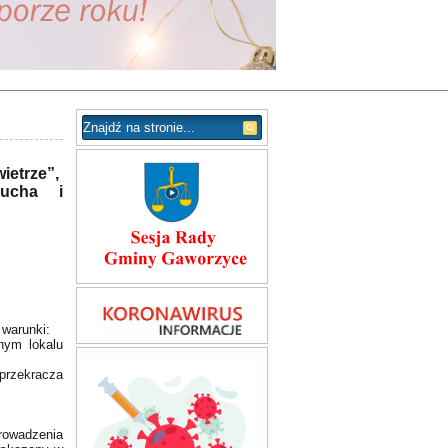
ietrze”,
ucha i
 warunki:
nym lokalu
przekracza
rowadzenia