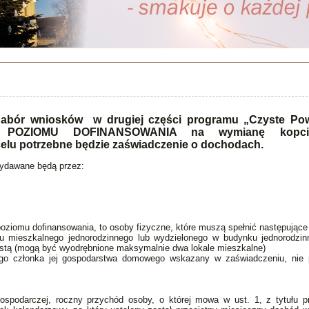
 nabór wniosków w drugiej części programu „Czyste Pow
 POZIOMU DOFINANSOWANIA na wymianę kopci
elu potrzebne będzie zaświadczenie o dochodach.
ydawane będą przez:
oziomu dofinansowania, to osoby fizyczne, które muszą spełnić następujące
nku mieszkalnego jednorodzinnego lub wydzielonego w budynku jednorodzin
stą (mogą być wyodrębnione maksymalnie dwa lokale mieszkalne)
ego członka jej gospodarstwa domowego wskazany w zaświadczeniu, nie 
gospodarczej, roczny przychód osoby, o której mowa w ust. 1, z tytułu p