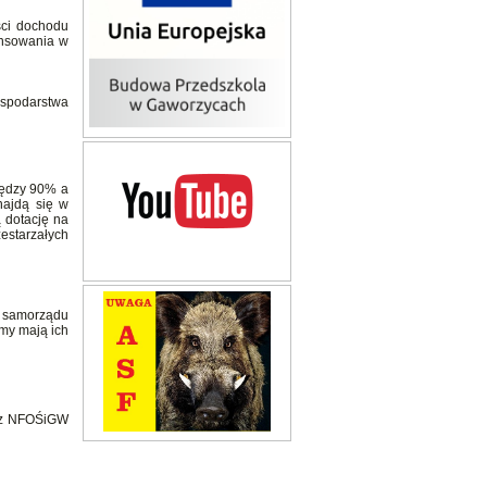
ści dochodu
ansowania w
ospodarstwa
iędzy 90% a
najdą się w
 dotację na
estarzałych
k samorządu
emy mają ich
zez NFOŚiGW