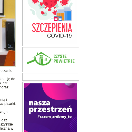
potkanie
minację do
 jest
" oraz
nią i
i pisarki.
owego
iłosz
szystkie
bliczna w