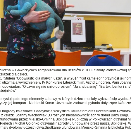
iczna w Gaworzycach zorganizowała dla uczniów kl. II i III Szkoły Podstawowej s
siążek dla dzieci.
ku tytułem "Opowiastki dla małych uszu", a w 2014 "Kot kameleon" przyniósł jej no
. otrzymała wyróżnienie w IV Konkursie Literackim im. Astrid Lindgren. Pani Joanna
opowiadań: "O czym się nie śniło dorosłym", "Ja chyba śnię", "Bartek, Lenka i sny
zbójników".
orzystując do tego elementy zabawy, w których dzieci musiały wykazać się wyobraź
szył jej kompan - Niebieski Kocur. Uczniowie zadawali pytania dotyczące twórczośc
 i nagrody książkowe z dedykacją wszystkim laureatom oraz uczestnikom Powiat
ę z książki Joanny Wachowiak ,,O różnych niesamowitościach w domu Baby Blagi.
fundowaną przez Miejsko-Gminną Bibliotekę Publiczną w Polkowicach otrzymał M
Pielech i Michał Golonko otrzymali nagrody ufundowane przez naszą Bibliotekę. W
otrzymały dyplomy uczestnictwa.Spotkanie ufundowała Miejsko-Gminna Biblioteka Pu