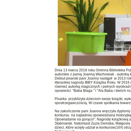
Dnia 13 marca 2018 roku Gminna Biblioteka Publ
autorskie z panią Joanną Wachowiak - autorką k
Debiut pisarski pani Joanny nastąpił w 2013 ro
literackiej nagrody IBBY Książka Roku. W 2016 r
również autorką magicznych i pełnych wyobraźni 
opowieści: "Baba Blaga " i "Ala Baba i dwóch ro
Pisarka przybliżyła dzieciom swoje książki, wyk
spostrzegawczością. W czasie spotkania towarzy
Na zakończenie pani Joanna wręczyła dyplomy
konkursu na najładniej opowiedziana historyjk
Opowiadanie na gorąco!”. Nagrodę książkową u
Stabrowski. Natomiast Zuzia Demska, Małgosia 
dzieci, które wzięły udział w konkursie(16!!) 