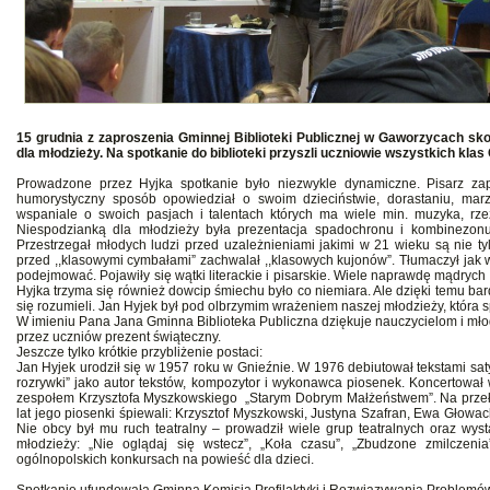
15 grudnia z zaproszenia Gminnej Biblioteki Publicznej w Gaworzycach sko
dla młodzieży. Na spotkanie do biblioteki przyszli uczniowie wszystkich kla
Prowadzone przez Hyjka spotkanie było niezwykle dynamiczne. Pisarz zap
humorystyczny sposób opowiedział o swoim dzieciństwie, dorastaniu, marze
wspaniale o swoich pasjach i talentach których ma wiele min. muzyka, rzeźba
Niespodzianką dla młodzieży była prezentacja spadochronu i kombinezonu 
Przestrzegał młodych ludzi przed uzależnieniami jakimi w 21 wieku są nie ty
przed ,,klasowymi cymbałami” zachwalał ,,klasowych kujonów”. Tłumaczył jak w
podejmować. Pojawiły się wątki literackie i pisarskie. Wiele naprawdę mądryc
Hyjka trzyma się również dowcip śmiechu było co niemiara. Ale dzięki temu ba
się rozumieli. Jan Hyjek był pod olbrzymim wrażeniem naszej młodzieży, która s
W imieniu Pana Jana Gminna Biblioteka Publiczna dziękuje nauczycielom i mło
przez uczniów prezent świąteczny.
Jeszcze tylko krótkie przybliżenie postaci:
Jan Hyjek urodził się w 1957 roku w Gnieźnie. W 1976 debiutował tekstami sat
rozrywki” jako autor tekstów, kompozytor i wykonawca piosenek. Koncertował
zespołem Krzysztofa Myszkowskiego „Starym Dobrym Małżeństwem”. Na przeło
lat jego piosenki śpiewali: Krzysztof Myszkowski, Justyna Szafran, Ewa Głowac
Nie obcy był mu ruch teatralny – prowadził wiele grup teatralnych oraz wyst
młodzieży: „Nie oglądaj się wstecz”, „Koła czasu”, „Zbudzone zmilczeni
ogólnopolskich konkursach na powieść dla dzieci.