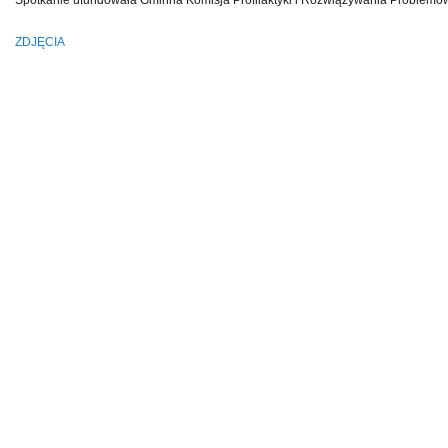
Spotkanie ufundowała Gminna Komisja Profilaktyki i Rozwiązywania Problem
ZDJĘCIA